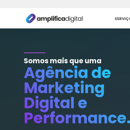
Pular
SERVIÇ
para
o
conteúdo
Somos mais que uma
Agência de
Marketing
Digital e
Performance