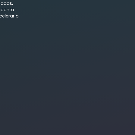
zadas,
 ponta
elerar o