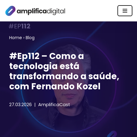
Pular
para
o
Home
›
Blog
conteúdo
#Ep112 – Como a
tecnologia está
transformando a saúde,
com Fernando Kozel
27.03.2026
AmplificaCast