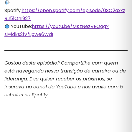
Spotify:
https://open.spotify.com/episode/0SO2axxz
RJ51OnI927
YouTube:
https://youtu.be/MKzNezVEQqg?
si=idks21VfLpwe6WdI
Gostou deste episódio? Compartilhe com quem
está navegando nessa transição de carreira ou de
liderança. E se quiser receber os próximos, se
inscreva no canal do YouTube e nos avalie com 5
estrelas no Spotify.