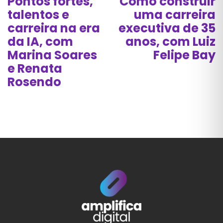
Pontos fortes,
Como construir
talentos e
uma carreira
carreira na era
executiva de 35
da IA, com
anos, com Luiz
Marina Soares
Felipe Bay
e Renata
Rosendo