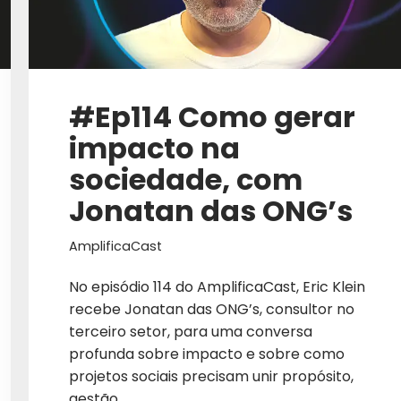
EDUCAÇÃO
EMPREENDEDOR
EMPREENDEDORISMO
#Ep114 Como gerar
EMPREENDER
impacto na
EMPRESA
sociedade, com
EQUIPE
Jonatan das ONG’s
EQUIPE DE VENDA
AmplificaCast
EQUIPE DE VENDAS
No episódio 114 do AmplificaCast, Eric Klein
EQUIPES DE VENDAS
recebe Jonatan das ONG’s, consultor no
terceiro setor, para uma conversa
ESG
profunda sobre impacto e sobre como
projetos sociais precisam unir propósito,
ESTRATÉGIA DIGITAL
gestão…