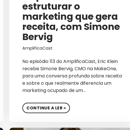
estruturar o
GESTÃO
marketing que gera
GESTÃO DE MARCA
receita, com Simone
GESTÃO DE REDES SOCI
Bervig
GESTÃO DE SITES
AmplificaCast
GLOBAL
No episódio 113 do AmplificaCast, Eric Klein
GOOGLE ADS 2026
recebe Simone Bervig, CMO na MakeOne,
para uma conversa profunda sobre receita
GROWTH
e sobre o que realmente diferencia um
GROWTH MARKETING
marketing ocupado de um…
GTM GO TO MARKET
CONTINUE A LER »
IA
INBOUND MARKETING