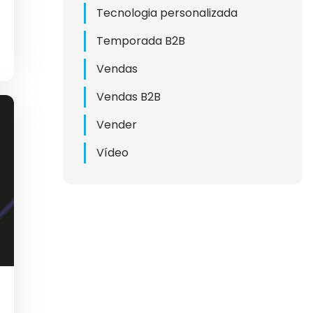
Tecnologia personalizada
ING
Temporada B2B
G B2B
Vendas
RKETING
Vendas B2B
Vender
ING
Vídeo
S B2B
DS
2B
A