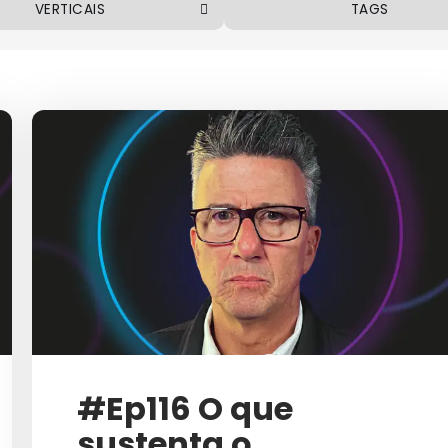
VERTICAIS
TAGS
ALIMENTOS E BEBIDAS
VOLTAR
COSMÉTICOS
ABM (ACCOUNT BASED MAR
EMPREENDEDORISMO
AÇÕES DE MARKETIN
FINANCEIRO
AMPLIFICACAST
INDÚSTRIA
ANÁLISE DE DADOS
DÚSTRIA FARMACÊUTICA
AQUISIÇÃO DE CLIENT
MARKETING
AQUISIÇÃO E RETENÇÃO DE C
MERCADO IMOBILIÁRIO
ARTIGO
#Ep116 O que
TECNOLOGIA
AUDITORIA DE CAMPAN
sustenta o