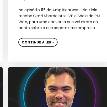
CRIAÇÃO DE CONTEÚ
No episódio 115 do AmplificaCast, Eric Klein
CRO
recebe Grazi Sbardelotto, VP e Sócia da PM
Web, para uma conversa que vai direto ao
CULTURA
ponto sobre o que separa uma empresa…
CULTURA EMPRESARIA
CULTURA ORGANIZACIO
CONTINUE A LER »
DADOS
DESENVOLVIMENTO DE SI
DESIGN
DESTAQUE
E-COMMERCE DE COSMÉT
EBOOK