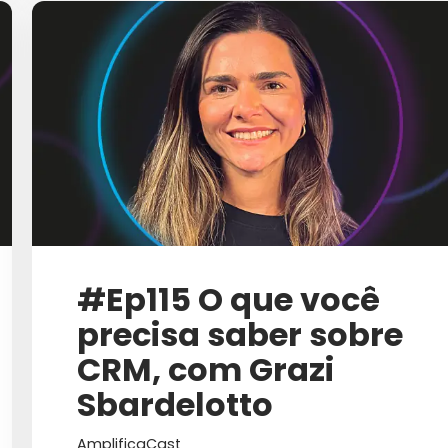
CHATGPT
CIBERSEGURANÇA
CLIQUES INVÁLIDOS
COMO VENDER MAIS
COMUNICAÇÃO B2B
COMUNICAÇÃO CORPORA
COMUNICAÇÃO EMPRESA
#Ep115 O que você
COMUNICAÇÃO INTER
precisa saber sobre
COSMÉTICOS
CRM, com Grazi
CRESCIMENTO
Sbardelotto
CRESCIMENTO PARA EMPR
AmplificaCast