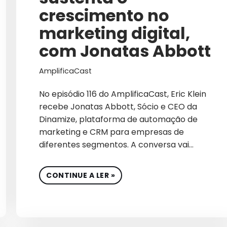
AUMENTO DE VENDAS ON
crescimento no
B2B
marketing digital,
B2B INTERNACIONAL
com Jonatas Abbott
BIG DATA
AmplificaCast
BIOTECNOLOGIA
No episódio 116 do AmplificaCast, Eric Klein
BRANDING
recebe Jonatas Abbott, Sócio e CEO da
Dinamize, plataforma de automação de
CAMPANHAS PATROCINA
marketing e CRM para empresas de
diferentes segmentos. A conversa vai…
CAPTURA DE DEMAND
CARREIRA
CONTINUE A LER »
CASE DE SUCESSO
CEO