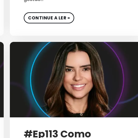
ESTRATÉGIAS B2B
ESTRATÉGIAS DE BRAND
CONTINUE A LER »
ESTRATÉGIAS DE BRANDIN
ESTRATÉGIAS DE GROWTH MA
ESTRATÉGIAS DE MARKET
ESTRATÉGIAS PARA VENDA
FINANCEIRO
FRAUDES EM GOOGLE A
FUTURO MARKETING B
GERAÇÃO DE DEMAND
#Ep113 Como
GERAÇÕES