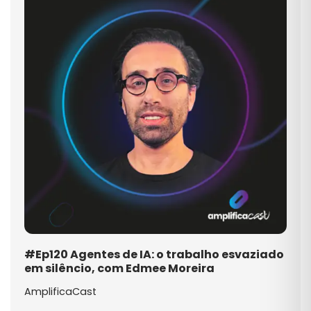
#Ep120 Agentes de IA: o trabalho esvaziado
em silêncio, com Edmee Moreira
AmplificaCast