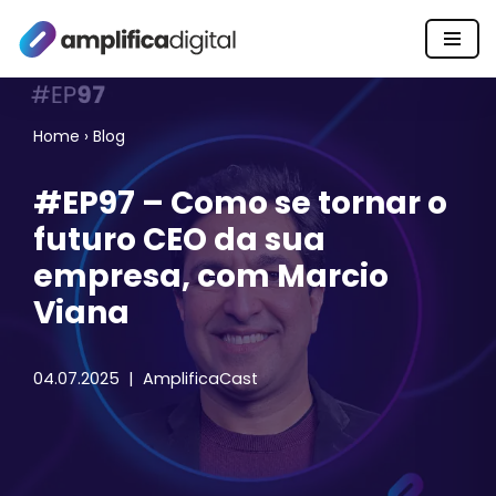
Pular
para
o
Home
›
Blog
conteúdo
#EP97 – Como se tornar o
futuro CEO da sua
empresa, com Marcio
Viana
04.07.2025
AmplificaCast