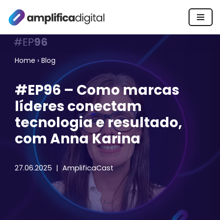
Pular
para
o
Home
›
Blog
conteúdo
#EP96 – Como marcas
líderes conectam
tecnologia e resultado,
com Anna Karina
27.06.2025
AmplificaCast