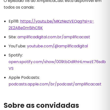
O episódio 118 do AmplificaCast está disponível em
todos os canais:
Ep118:
https://youtu.be/MKzNezVEQqg?si=s-
2E2A8e0m5ihC6K
Site:
amplificadigital.com.br/amplificacast
YouTube:
youtube.com/@amplificadigital
Spotify:
open.spotify.com/show/009tbDdRhHLmwzE76sdb
VS
Apple Podcasts:
podcasts.apple.com/br/podcast/amplificacast
Sobre as convidadas