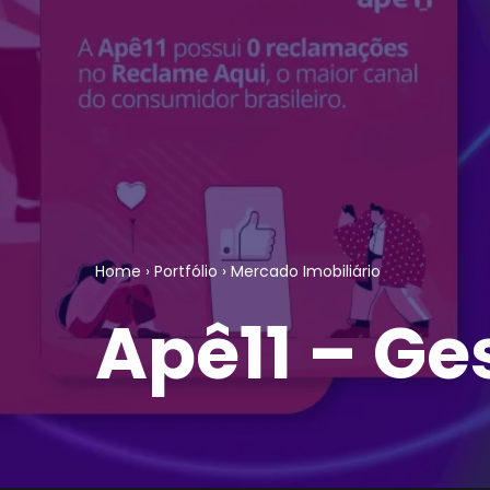
Home
›
Portfólio
›
Mercado Imobiliário
Apê11 – Ge