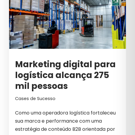
MARCAS
MARKETING
MARKETING B2B
MARKETING DIGITAL
MARKETING DIGITAL PARA
Marketing digital para
COSMÉTICOS
logística alcança 275
MARKETING EDUCACIONAL
mil pessoas
MARKETING ESTRATÉGICO
Cases de Sucesso
MARKETING PARA COSMÉTICOS
Como uma operadora logística fortaleceu
MARKETING PREDITIVO
sua marca e performance com uma
MERCADO IMOBILIÁRIO
estratégia de conteúdo B2B orientada por