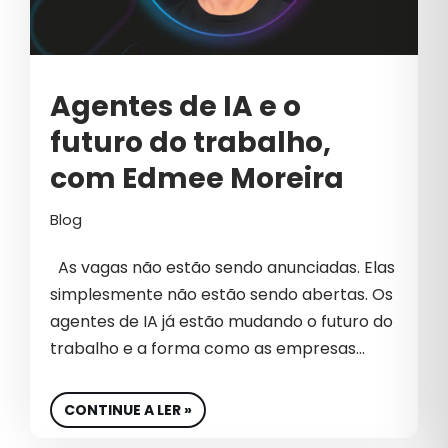
CIBERSEGURANÇA
CLIQUES INVÁLIDOS
COMO VENDER MAIS
Agentes de IA e o
COMUNICAÇÃO B2B
futuro do trabalho,
COMUNICAÇÃO CORPORATIVA
com Edmee Moreira
COMUNICAÇÃO EMPRESARIAL
Blog
COMUNICAÇÃO INTERNA
As vagas não estão sendo anunciadas. Elas
COSMÉTICOS
simplesmente não estão sendo abertas. Os
agentes de IA já estão mudando o futuro do
CRESCIMENTO
trabalho e a forma como as empresas…
CRESCIMENTO PARA EMPRESAS
CONTINUE A LER »
CRIAÇÃO DE CONTEÚDO