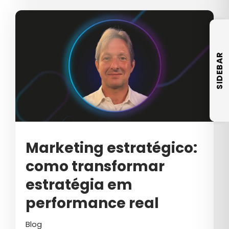
CRO
CULTURA
CULTURA EMPRESARIAL
SIDEBAR
CULTURA ORGANIZACIONAL
DADOS
DESENVOLVIMENTO DE SITES
DESIGN
Marketing estratégico:
DESTAQUE
como transformar
E-COMMERCE DE COSMÉTICOS
estratégia em
EBOOK
performance real
EDUCAÇÃO
Blog