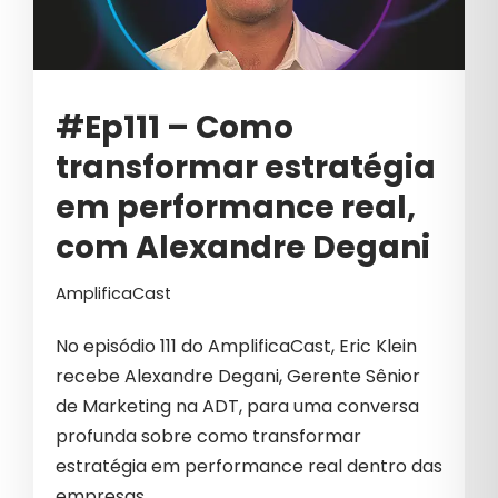
ESTRATÉGIAS DE BRANDING
ESTRATÉGIAS DE BRANDING B2B
ESTRATÉGIAS DE GROWTH MARKETING
#Ep111 – Como
ESTRATÉGIAS DE MARKETING
transformar estratégia
ESTRATÉGIAS PARA VENDAS B2B
em performance real,
com Alexandre Degani
FINANCEIRO
FRAUDES EM GOOGLE ADS
AmplificaCast
FUTURO MARKETING B2B
No episódio 111 do AmplificaCast, Eric Klein
recebe Alexandre Degani, Gerente Sênior
GERAÇÃO DE DEMANDA
de Marketing na ADT, para uma conversa
GERAÇÕES
profunda sobre como transformar
estratégia em performance real dentro das
GESTÃO
empresas.…