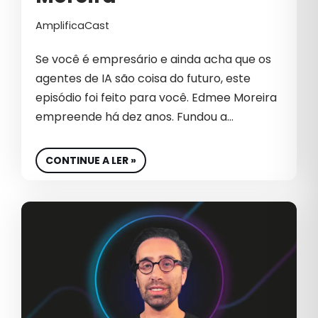
AmplificaCast
B2B INTERNACIONAL
BIG DATA
Se você é empresário e ainda acha que os
agentes de IA são coisa do futuro, este
BIOTECNOLOGIA
episódio foi feito para você. Edmee Moreira
BRANDING
empreende há dez anos. Fundou a…
CAMPANHAS PATROCINADAS
CONTINUE A LER »
CAPTURA DE DEMANDA
CARREIRA
CASE DE SUCESSO
CEO
CHATGPT