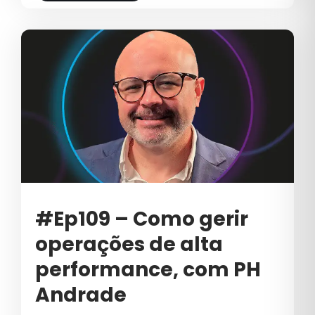
TRANSFORMAÇÃO GERACIONAL
TYP
VAREJO
VENDA B2B
VENDAS
VENDAS B2B
VENDAS CONSULTIVAS
#Ep109 – Como gerir
VENDAS CONSULTIVAS B2B
operações de alta
VENDER
performance, com PH
VENDER B2B
Andrade
VÍDEO