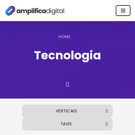
Pular
para
o
HOME
›
conteúdo
Tecnologia
VERTICAIS
TAGS
ALIMENTOS E BEBIDAS