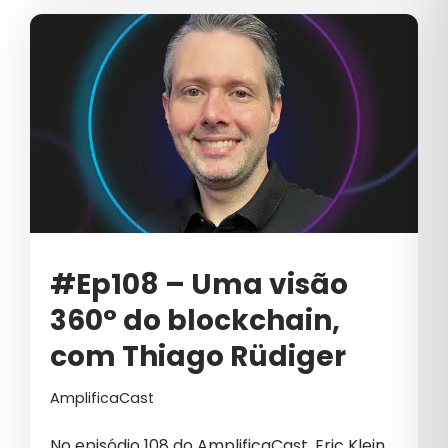
#Ep108 – Uma visão
360° do blockchain,
com Thiago Rüdiger
AmplificaCast
No episódio 108 do AmplificaCast, Eric Klein