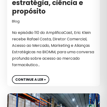
estratégia, ciência e
INOVAÇÃO
propósito
INTELIGÊNCIA ARTIFICIAL
Blog
INTELIGÊNCIA ARTIFICIAL NO
MARKETING
No episódio 110 do AmplificaCast, Eric Klein
LÍDER
recebe Rafael Costa, Diretor Comercial,
Acesso ao Mercado, Marketing e Alianças
LIDERANÇA
Estratégicas na BIOMM, para uma conversa
LIDERANÇA CORPORATIVA
profunda sobre acesso ao mercado
farmacêutico…
LIDERANÇA ESTRATÉGICA
LIDERANÇA NO MERCADO
CONTINUE A LER »
LIDERANÇA OUVINTE
LÍDERES DE MARKETING E GROWTH
LINKEDIN