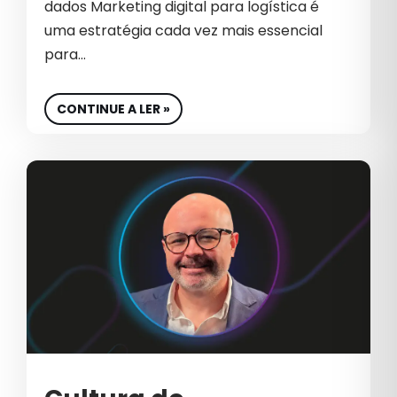
dados Marketing digital para logística é
MÍDIA PAGA
uma estratégia cada vez mais essencial
NEGÓCIOS
para…
NOTÍCIA
CONTINUE A LER »
OUTBOUND MARKETING
PERFORMANCE DIGITAL
PERFORMANCE EM E-COMMERCE
PROTEÇÃO DE DADOS
RETORNO SOBRE INVESTIMENTO
ROI NO E-COMMERCE
SEGURANÇA EM CAMPANHAS
SEO