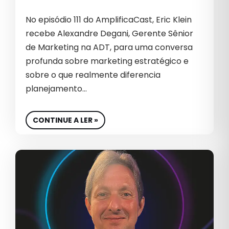
EMPREENDEDOR
No episódio 111 do AmplificaCast, Eric Klein
EMPREENDEDORISMO
recebe Alexandre Degani, Gerente Sênior
EMPREENDER
de Marketing na ADT, para uma conversa
profunda sobre marketing estratégico e
EMPRESA
sobre o que realmente diferencia
EQUIPE
planejamento…
EQUIPE DE VENDA
CONTINUE A LER »
EQUIPE DE VENDAS
EQUIPES DE VENDAS
ESG
ESTRATÉGIA DIGITAL
ESTRATÉGIAS B2B