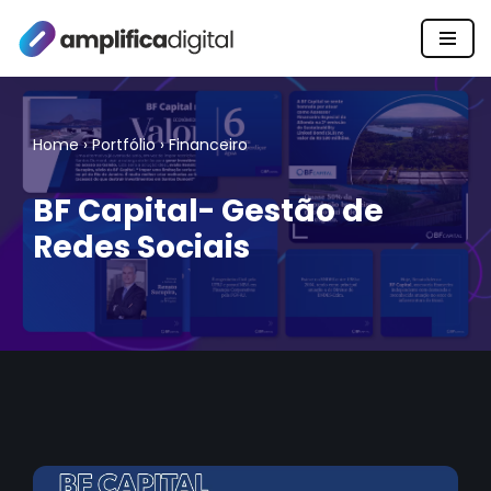
Pular
para
o
Home
›
Portfólio
›
Financeiro
conteúdo
BF Capital- Gestão de
Redes Sociais