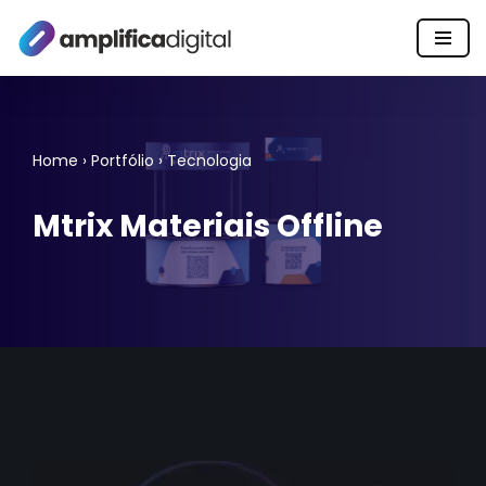
Pular
para
o
conteúdo
Home
›
Portfólio
›
Tecnologia
Mtrix Materiais Offline