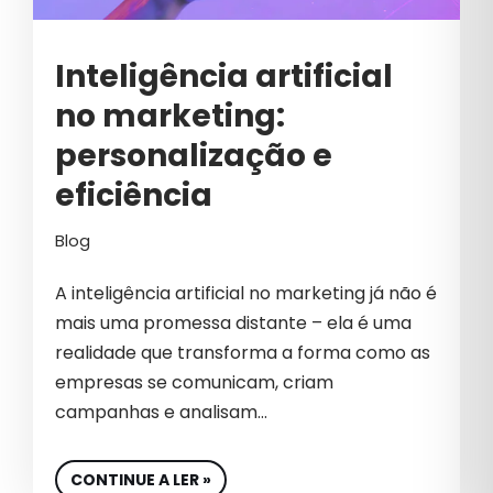
ESTRATÉGIAS DE BRANDING
ESTRATÉGIAS DE BRANDING B2B
Inteligência artificial
ESTRATÉGIAS DE GROWTH MARKETING
no marketing:
personalização e
ESTRATÉGIAS DE MARKETING
eficiência
ESTRATÉGIAS PARA VENDAS B2B
FINANCEIRO
Blog
FRAUDES EM GOOGLE ADS
A inteligência artificial no marketing já não é
mais uma promessa distante – ela é uma
FUTURO MARKETING B2B
realidade que transforma a forma como as
GERAÇÃO DE DEMANDA
empresas se comunicam, criam
campanhas e analisam…
GERAÇÕES
GESTÃO
CONTINUE A LER »