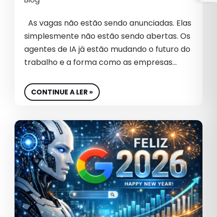
Blog
B2B INTERNACIONAL
As vagas não estão sendo anunciadas. Elas
simplesmente não estão sendo abertas. Os
BIG DATA
agentes de IA já estão mudando o futuro do
BIOTECNOLOGIA
trabalho e a forma como as empresas…
BRANDING
CONTINUE A LER »
CAMPANHAS PATROCINADAS
CAPTURA DE DEMANDA
CARREIRA
CASE DE SUCESSO
CEO
CHATGPT