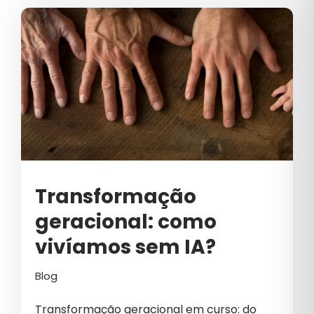
CRO
CULTURA
CULTURA EMPRESARIAL
CULTURA ORGANIZACIONAL
DADOS
DESENVOLVIMENTO DE SITES
DESIGN
Transformação
DESTAQUE
geracional: como
E-COMMERCE DE COSMÉTICOS
vivíamos sem IA?
EBOOK
Blog
EDUCAÇÃO
Transformação geracional em curso: do