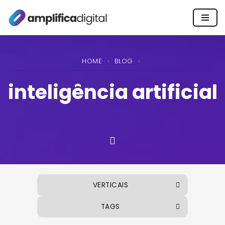
Pular
para
o
HOME
›
BLOG
›
conteúdo
inteligência artificial
VERTICAIS
TAGS
ALIMENTOS E BEBIDAS