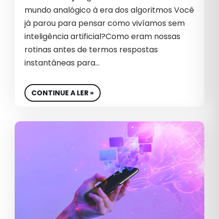
EMPREENDEDOR
mundo analógico à era dos algoritmos Você
já parou para pensar como vivíamos sem
EMPREENDEDORISMO
inteligência artificial?Como eram nossas
EMPREENDER
rotinas antes de termos respostas
instantâneas para…
EMPRESA
EQUIPE
CONTINUE A LER »
EQUIPE DE VENDA
EQUIPE DE VENDAS
EQUIPES DE VENDAS
ESG
ESTRATÉGIA DIGITAL
ESTRATÉGIAS B2B