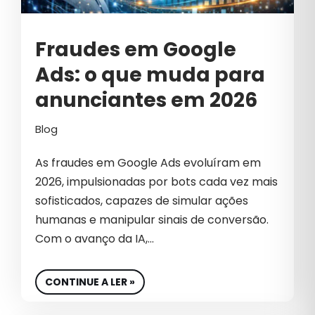
CIBERSEGURANÇA
CLIQUES INVÁLIDOS
Fraudes em Google
COMO VENDER MAIS
Ads: o que muda para
COMUNICAÇÃO B2B
anunciantes em 2026
COMUNICAÇÃO CORPORATIVA
Blog
COMUNICAÇÃO EMPRESARIAL
As fraudes em Google Ads evoluíram em
COMUNICAÇÃO INTERNA
2026, impulsionadas por bots cada vez mais
sofisticados, capazes de simular ações
COSMÉTICOS
humanas e manipular sinais de conversão.
CRESCIMENTO
Com o avanço da IA,…
CRESCIMENTO PARA EMPRESAS
CONTINUE A LER »
CRIAÇÃO DE CONTEÚDO