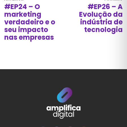
#EP24 – O
#EP26 – A
marketing
Evolução da
verdadeiro e o
indústria de
seu impacto
tecnologia
nas empresas