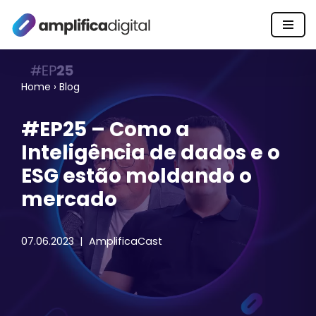
Pular
para
o
Home
›
Blog
conteúdo
#EP25 – Como a
Inteligência de dados e o
ESG estão moldando o
mercado
07.06.2023
AmplificaCast