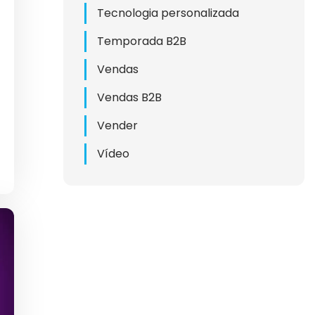
Tecnologia personalizada
ING
Temporada B2B
G B2B
Vendas
RKETING
Vendas B2B
Vender
ING
Vídeo
S B2B
DS
2B
A