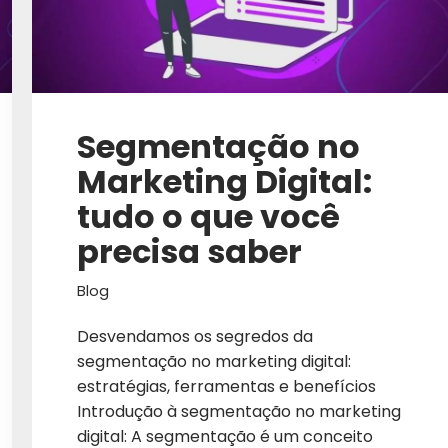
GESTÃO
GESTÃO DE MARCA
GESTÃO DE REDES SOCI
Segmentação no
GESTÃO DE SITES
Marketing Digital:
GLOBAL
tudo o que você
GOOGLE ADS 2026
precisa saber
GROWTH
Blog
GROWTH MARKETING
Desvendamos os segredos da
GTM GO TO MARKET
segmentação no marketing digital:
estratégias, ferramentas e benefícios
IA
Introdução à segmentação no marketing
INBOUND MARKETING
digital: A segmentação é um conceito