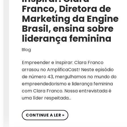
AUMENTO DE VENDAS ON
Franco, Diretora de
B2B
Marketing da Engine
B2B INTERNACIONAL
Brasil, ensina sobre
liderança feminina
BIG DATA
BIOTECNOLOGIA
Blog
BRANDING
Empreender e Inspirar: Clara Franco
arrasou no AmplificaCast! Neste episódio
CAMPANHAS PATROCINA
de número 43, mergulhamos no mundo do
CAPTURA DE DEMAND
empreendedorismo e liderança feminina
com Clara Franco. Nossa entrevistada é
CARREIRA
uma líder respeitada…
CASE DE SUCESSO
CONTINUE A LER »
CEO