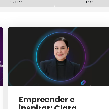
VERTICAIS
TAGS
ALIMENTOS E BEBIDAS
VOLTAR
COSMÉTICOS
ABM (ACCOUNT BASED MAR
EMPREENDEDORISMO
AÇÕES DE MARKETIN
FINANCEIRO
AMPLIFICACAST
INDÚSTRIA
ANÁLISE DE DADOS
DÚSTRIA FARMACÊUTICA
AQUISIÇÃO DE CLIENT
MARKETING
AQUISIÇÃO E RETENÇÃO DE C
MERCADO IMOBILIÁRIO
ARTIGO
Empreender e
TECNOLOGIA
AUDITORIA DE CAMPAN
inspirar: Clara