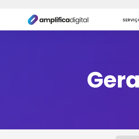
Pular
SERVIÇ
para
o
conteúdo
Ger