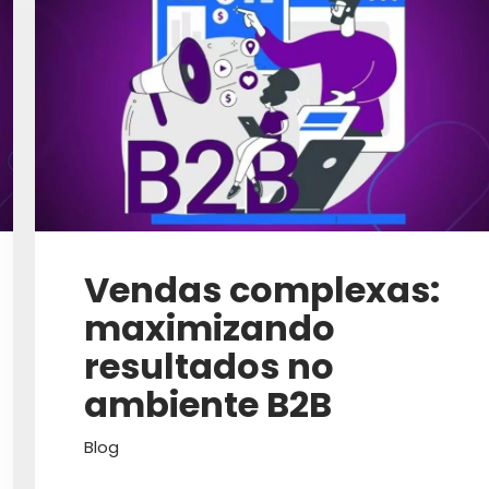
EDUCAÇÃO
EMPREENDEDOR
EMPREENDEDORISMO
EMPREENDER
EMPRESA
EQUIPE
Vendas complexas:
EQUIPE DE VENDA
maximizando
EQUIPE DE VENDAS
resultados no
EQUIPES DE VENDAS
ambiente B2B
ESG
Blog
ESTRATÉGIA DIGITAL