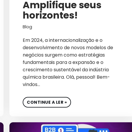
Amplifique seus
CRIAÇÃO DE CONTEÚ
horizontes!
CRO
CULTURA
Blog
CULTURA EMPRESARIA
Em 2024, a internacionalização e o
desenvolvimento de novos modelos de
CULTURA ORGANIZACIO
negócios surgem como estratégias
fundamentais para a expansão e o
DADOS
crescimento sustentável da indústria
DESENVOLVIMENTO DE SI
química brasileira. Olá, pessoal! Bem-
vindos…
DESIGN
DESTAQUE
CONTINUE A LER »
E-COMMERCE DE COSMÉT
EBOOK