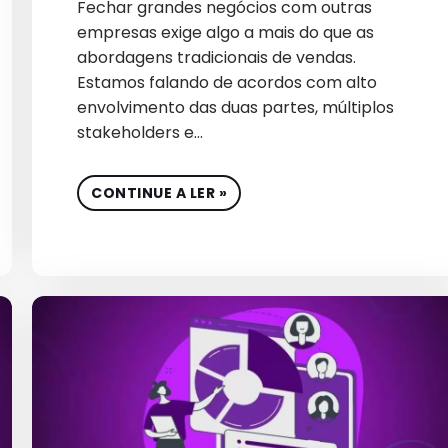
Fechar grandes negócios com outras
ESTRATÉGIAS B2B
empresas exige algo a mais do que as
ESTRATÉGIAS DE BRAND
abordagens tradicionais de vendas.
Estamos falando de acordos com alto
ESTRATÉGIAS DE BRANDIN
envolvimento das duas partes, múltiplos
stakeholders e…
ESTRATÉGIAS DE GROWTH MA
ESTRATÉGIAS DE MARKET
CONTINUE A LER »
ESTRATÉGIAS PARA VENDA
FINANCEIRO
FRAUDES EM GOOGLE A
FUTURO MARKETING B
GERAÇÃO DE DEMAND
GERAÇÕES