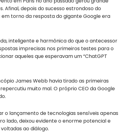
vento em Paris no ano passado gerou grande
. Afinal, depois do sucesso estrondoso do
 em torno da resposta do gigante Google era
a, inteligente e harmônica do que o antecessor
postas imprecisas nos primeiros testes para o
pcionar aqueles que esperavam um “ChatGPT
escópio James Webb havia tirado as primeiras
 repercutiu muito mal. O próprio CEO da Google
do.
ar o lançamento de tecnologias sensíveis apenas
tro lado, deixou evidente o enorme potencial e
l voltadas ao diálogo.