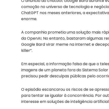
O anúncio do chatbot Google Bard durante e
comoção no universo de tecnologia e negócios
ChatGPT nos meses anteriores, a expectativa
enorme.
A companhia prometia uma solução mais rápid
da OpenAI. No entanto, bastaram algumas res
Google Bard virar meme na internet e dece
killer”.
Em especial, a informação falsa de que o tel
imagens de um planeta fora do Sistema Solar
precisou pedir desculpas públicas pelo ocorri
O episódio escancarou os riscos de se apress
para tentar se igualar à concorrência. Por ou
interesse em soluções de inteligência artificia