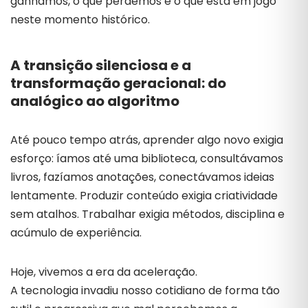
ganhamos,
o
que
perdemos
e
o
que
está
em
jogo
neste
momento
histórico.
A
transição
silenciosa
e
a
transformação
geracional:
do
analógico
ao
algoritmo
Até
pouco
tempo
atrás,
aprender
algo
novo
exigia
esforço:
íamos
até
uma
biblioteca,
consultávamos
livros,
fazíamos
anotações,
conectávamos
ideias
lentamente.
Produzir
conteúdo
exigia
criatividade
sem
atalhos.
Trabalhar
exigia
métodos,
disciplina
e
acúmulo
de
experiência.
Hoje,
vivemos
a
era
da
aceleração.
A
tecnologia
invadiu
nosso
cotidiano
de
forma
tão