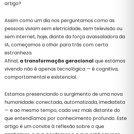
artigo?
Assim
como
um
dia
nos
perguntamos
como
as
pessoas
viviam
sem
eletricidade,
sem
televisão
ou
sem
internet,
hoje,
diante
da
força
avassaladora
da
IA,
começamos
a
olhar
para
trás
com
certa
estranheza.
Afinal,
a
transformação
geracional
que
estamos
vivendo
não
é
apenas
tecnológica —
é
cognitiva,
comportamental
e
existencial.
Estamos
presenciando
o
surgimento
de
uma
nova
humanidade:
conectada,
automatizada,
imediatista
—
e
ao
mesmo
tempo,
cada
vez
mais
distante
do
que
entendíamos
por
conhecimento
profundo.
Este
artigo
é
um
convite
à
reflexão
sobre
o
que