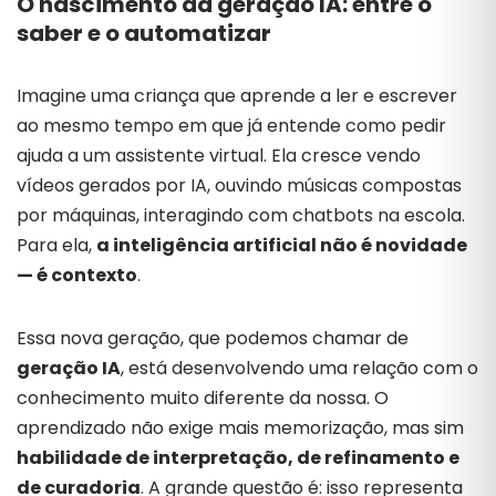
O
nascimento
da
geração
IA:
entre
o
saber
e
o
automatizar
Imagine
uma
criança
que
aprende
a
ler
e
escrever
ao
mesmo
tempo
em
que
já
entende
como
pedir
ajuda
a
um
assistente
virtual.
Ela
cresce
vendo
vídeos
gerados
por
IA,
ouvindo
músicas
compostas
por
máquinas,
interagindo
com
chatbots
na
escola.
Para
ela,
a
inteligência
artificial
não
é
novidade
—
é
contexto
.
Essa
nova
geração,
que
podemos
chamar
de
geração
IA
,
está
desenvolvendo
uma
relação
com
o
conhecimento
muito
diferente
da
nossa.
O
aprendizado
não
exige
mais
memorização,
mas
sim
habilidade
de
interpretação,
de
refinamento
e
de
curadoria
.
A
grande
questão
é:
isso
representa