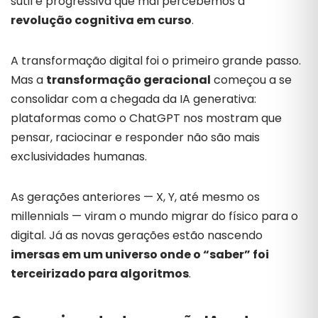
sutil
e
progressiva
que
mal
percebemos
a
revolução
cognitiva
em
curso
.
A
transformação
digital
foi
o
primeiro
grande
passo.
Mas
a
transformação
geracional
começou
a
se
consolidar
com
a
chegada
da
IA
generativa:
plataformas
como
o
ChatGPT
nos
mostram
que
pensar,
raciocinar
e
responder
não
são
mais
exclusividades
humanas.
As
gerações
anteriores —
X,
Y,
até
mesmo
os
millennials —
viram
o
mundo
migrar
do
físico
para
o
digital.
Já
as
novas
gerações
estão
nascendo
imersas
em
um
universo
onde
o “
saber”
foi
terceirizado
para
algoritmos
.