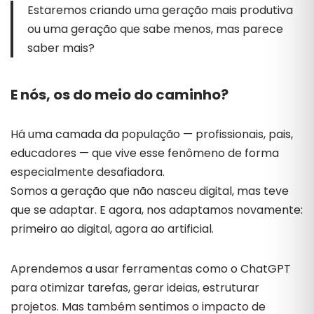
Estaremos
criando
uma
geração
mais
produtiva
ou
uma
geração
que
sabe
menos,
mas
parece
saber
mais?
E
nós,
os
do
meio
do
caminho?
Há
uma
camada
da
população —
profissionais,
pais,
educadores —
que
vive
esse
fenômeno
de
forma
especialmente
desafiadora.
Somos
a
geração
que
não
nasceu
digital,
mas
teve
que
se
adaptar.
E
agora,
nos
adaptamos
novamente:
primeiro
ao
digital,
agora
ao
artificial.
Aprendemos
a
usar
ferramentas
como
o
ChatGPT
para
otimizar
tarefas,
gerar
ideias,
estruturar
projetos.
Mas
também
sentimos
o
impacto
de