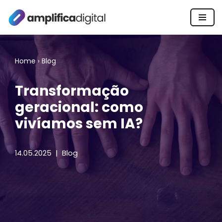
Pular
para
o
Home
›
Blog
conteúdo
Transformação
geracional: como
vivíamos sem IA?
14.05.2025
Blog