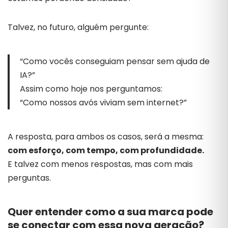
Talvez,
no
futuro,
alguém
pergunte:
“
Como
vocês
conseguiam
pensar
sem
ajuda
de
IA?”
Assim
como
hoje
nos
perguntamos:
“
Como
nossos
avós
viviam
sem
internet?”
A
resposta,
para
ambos
os
casos,
será
a
mesma:
com
esforço,
com
tempo,
com
profundidade.
E
talvez
com
menos
respostas,
mas
com
mais
perguntas.
Quer
entender
como
a
sua
marca
pode
se
conectar
com
essa
nova
geração?