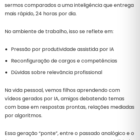
sermos
comparados
a
uma
inteligência
que
entrega
mais
rápido,
24
horas
por
dia.
No
ambiente
de
trabalho,
isso
se
reflete
em:
Pressão
por
produtividade
assistida
por
IA
Reconfiguração
de
cargos
e
competências
Dúvidas
sobre
relevância
profissional
Na
vida
pessoal,
vemos
filhos
aprendendo
com
vídeos
gerados
por
IA,
amigos
debatendo
temas
com
base
em
respostas
prontas,
relações
mediadas
por
algoritmos.
Essa
geração “
ponte”,
entre
o
passado
analógico
e
o