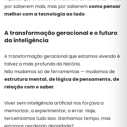
por
saberem
mais,
mas
por
saberem
como
pensar
melhor
com
a
tecnologia
ao
lado
.
A
transformação
geracional
e
o
futuro
da
inteligência
A
transformação
geracional
que
estamos
vivendo
é
talvez
a
mais
profunda
da
história.
Não
mudamos
só
de
ferramentas —
mudamos
de
estrutura
mental,
de
lógica
de
pensamento,
de
relação
com
o
saber
.
Viver
sem
inteligência
artificial
nos
forçava
a
memorizar,
a
experimentar,
a
errar.
Hoje,
terceirizamos
tudo
isso.
Ganhamos
tempo,
mas
estamos
perdendo
densidade?