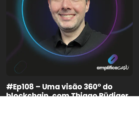
#Ep108 – Uma visão 360° do
blockchain, com Thiago Rüdiger
No episódio 108 do AmplificaCast, Eric Klein recebe
Thiago Rüdiger, CEO da Tanssi Foundation, para uma
conversa que oferece uma verdadeira visão 360° do
blockchain, um mergulho profundo na tecnologia…
CONTINUE A LER »