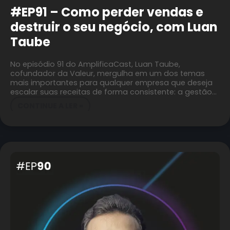
#EP91 – Como perder vendas e
destruir o seu negócio, com Luan
Taube
No episódio 91 do AmplificaCast, Luan Taube,
cofundador da Valeur, mergulha em um dos temas
mais importantes para qualquer empresa que deseja
escalar suas receitas de forma consistente: a gestão…
CONTINUE A LER »