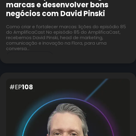
marcas e desenvolver bons
negócios com David Pinski
Como criar e fortalecer marcas: lições do episódio 85
do AmplificaCast No episódio 85 do AmplificaCast,
recebemos David Pinski, head de marketing,
comunicação e inovação na Flora, para uma
conversa…
CONTINUE A LER »