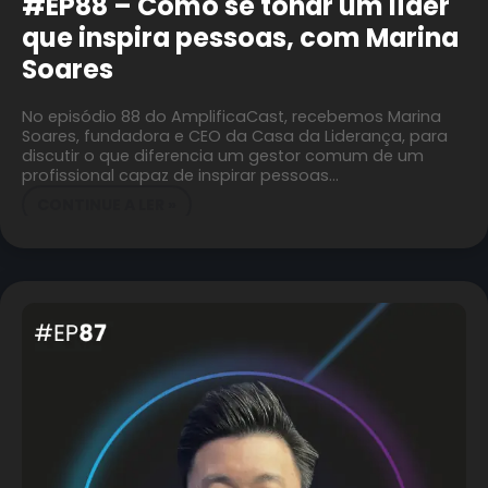
#EP88 – Como se tonar um líder
que inspira pessoas, com Marina
Soares
No episódio 88 do AmplificaCast, recebemos Marina
Soares, fundadora e CEO da Casa da Liderança, para
discutir o que diferencia um gestor comum de um
profissional capaz de inspirar pessoas…
CONTINUE A LER »