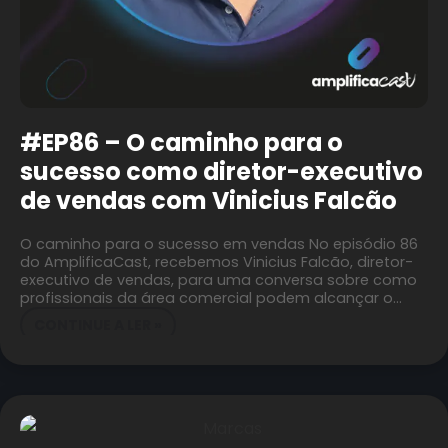
#EP86 – O caminho para o
sucesso como diretor-executivo
de vendas com Vinicius Falcão
O caminho para o sucesso em vendas No episódio 86
do AmplificaCast, recebemos Vinicius Falcão, diretor-
executivo de vendas, para uma conversa sobre como
profissionais da área comercial podem alcançar o…
CONTINUE A LER »