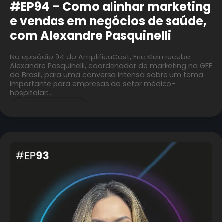
#EP94 – Como alinhar marketing
e vendas em negócios de saúde,
com Alexandre Pasquinelli
No episódio 94 do AmplificaCast, Eric Klein recebe
Alexandre Pasquinelli, coordenador de marketing na GFE
do Brasil, para uma conversa intensa sobre um tema
importante para empresas do setor médico-
hospitalar:…
CONTINUE A LER »