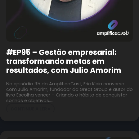
#EP95 – Gestão empresarial:
transformando metas em
resultados, com Julio Amorim
No episódio 95 do AmplificaCast, Eric Klein conversa
com Julio Amorim, fundador da Great Group e autor do
livro Escolha vencer – Criando o hábito de conquistar
sonhos e objetivos.…
CONTINUE A LER »