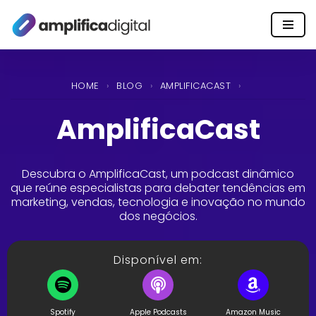
Pular
para
o
HOME
›
BLOG
›
AMPLIFICACAST
›
conteúdo
AmplificaCast
Descubra o AmplificaCast, um podcast dinâmico
que reúne especialistas para debater tendências em
marketing, vendas, tecnologia e inovação no mundo
dos negócios.
Disponível em:
Spotify
Apple Podcasts
Amazon Music