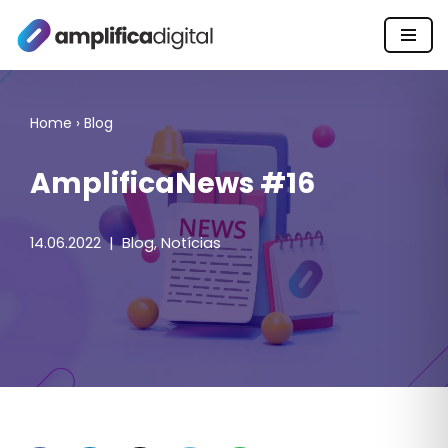
Pular
para
o
Home
›
Blog
conteúdo
AmplificaNews #16
14.06.2022
Blog
,
Notícias