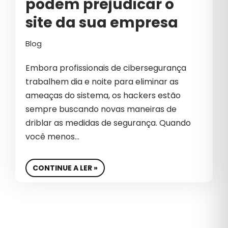
podem prejudicar o
SETOR DE BELEZA
site da sua empresa
SOFT SKILLS
Blog
SUCESSO
Embora profissionais de cibersegurança
SUCESSO NO MARKETING
trabalhem dia e noite para eliminar as
SUSTENTABILIDADE
ameaças do sistema, os hackers estão
sempre buscando novas maneiras de
TECNOLOGIA
driblar as medidas de segurança. Quando
TECNOLOGIA PERSONALIZADA
você menos…
TEMPORADA B2B
CONTINUE A LER »
TEMPORADA GROWTH
TRÁFEGO INVÁLIDO
TRANSFORMAÇÃO