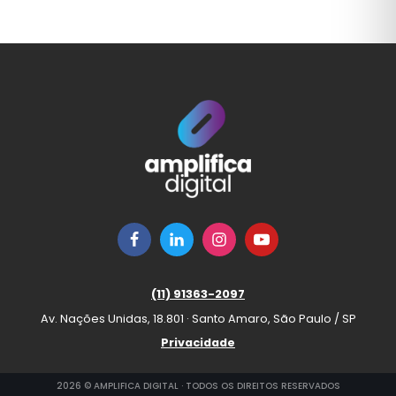
TRANSFORMAÇÃO GERACIONAL
TYP
VAREJO
VENDA B2B
VENDAS
VENDAS B2B
VENDAS CONSULTIVAS
VENDAS CONSULTIVAS B2B
(11) 91363-2097
VENDER
Av. Nações Unidas, 18.801 · Santo Amaro, São Paulo / SP
VENDER B2B
Privacidade
VÍDEO
2026 © AMPLIFICA DIGITAL · TODOS OS DIREITOS RESERVADOS