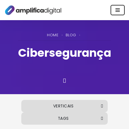
Pular
para
o
HOME
›
BLOG
›
conteúdo
Cibersegurança
VERTICAIS
TAGS
ALIMENTOS E BEBIDAS