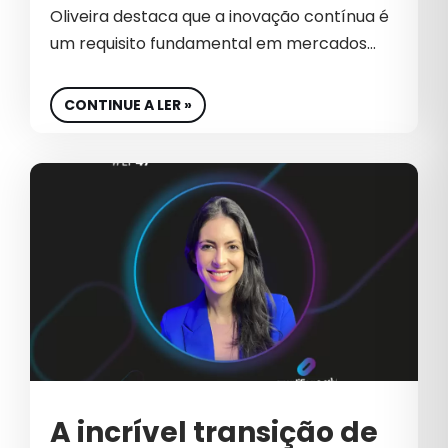
GESTÃO DE MARCA
Oliveira destaca que a inovação contínua é
um requisito fundamental em mercados…
GESTÃO DE REDES SOCIAIS
GESTÃO DE SITES
CONTINUE A LER »
GLOBAL
GOOGLE ADS 2026
GROWTH
GROWTH MARKETING
GTM GO TO MARKET
IA
INBOUND MARKETING
INDÚSTRIA
A incrível transição de