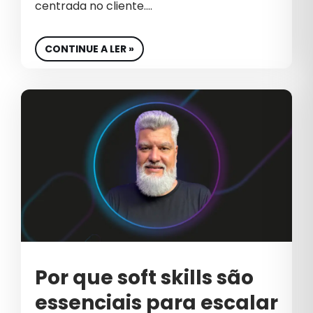
CRO
centrada no cliente.…
CULTURA
CONTINUE A LER »
CULTURA EMPRESARIAL
CULTURA ORGANIZACIONAL
DADOS
DESENVOLVIMENTO DE SITES
DESIGN
DESTAQUE
E-COMMERCE DE COSMÉTICOS
EBOOK
Por que soft skills são
EDUCAÇÃO
essenciais para escalar