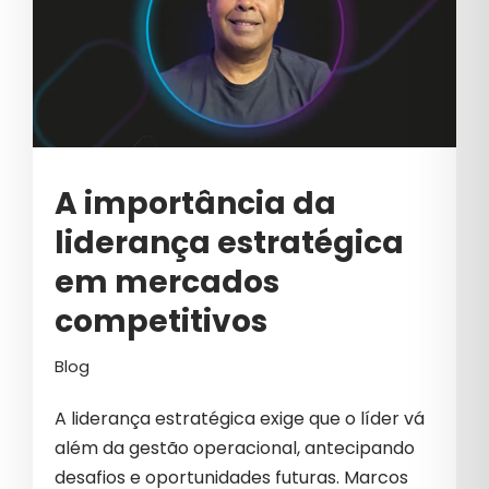
ESTRATÉGIAS DE BRANDING
ESTRATÉGIAS DE BRANDING B2B
ESTRATÉGIAS DE GROWTH MARKETING
ESTRATÉGIAS DE MARKETING
ESTRATÉGIAS PARA VENDAS B2B
A importância da
liderança estratégica
FINANCEIRO
em mercados
FRAUDES EM GOOGLE ADS
competitivos
FUTURO MARKETING B2B
Blog
GERAÇÃO DE DEMANDA
GERAÇÕES
A liderança estratégica exige que o líder vá
além da gestão operacional, antecipando
GESTÃO
desafios e oportunidades futuras. Marcos