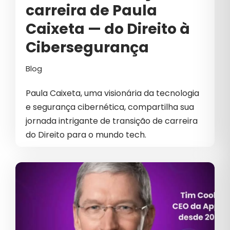
carreira de Paula
INOVAÇÃO
Caixeta — do Direito à
INTELIGÊNCIA ARTIFICIAL
Cibersegurança
INTELIGÊNCIA ARTIFICIAL NO
MARKETING
Blog
LÍDER
Paula Caixeta, uma visionária da tecnologia
LIDERANÇA
e segurança cibernética, compartilha sua
jornada intrigante de transição de carreira
LIDERANÇA CORPORATIVA
do Direito para o mundo tech.
LIDERANÇA ESTRATÉGICA
LIDERANÇA NO MERCADO
LIDERANÇA OUVINTE
LÍDERES DE MARKETING E GROWTH
LINKEDIN