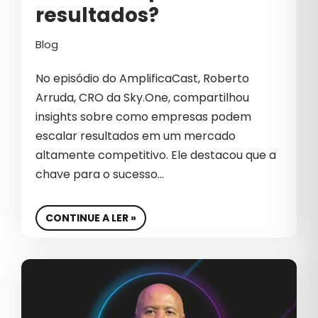
EMPREENDEDOR
resultados?
EMPREENDEDORISMO
Blog
EMPREENDER
No episódio do AmplificaCast, Roberto
EMPRESA
Arruda, CRO da Sky.One, compartilhou
insights sobre como empresas podem
EQUIPE
escalar resultados em um mercado
EQUIPE DE VENDA
altamente competitivo. Ele destacou que a
chave para o sucesso…
EQUIPE DE VENDAS
EQUIPES DE VENDAS
CONTINUE A LER »
ESG
ESTRATÉGIA DIGITAL
ESTRATÉGIAS B2B