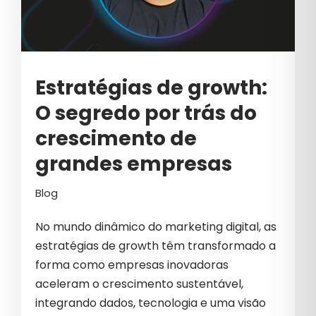
CIBERSEGURANÇA
CLIQUES INVÁLIDOS
COMO VENDER MAIS
Estratégias de growth:
COMUNICAÇÃO B2B
O segredo por trás do
COMUNICAÇÃO CORPORATIVA
crescimento de
COMUNICAÇÃO EMPRESARIAL
grandes empresas
COMUNICAÇÃO INTERNA
Blog
COSMÉTICOS
No mundo dinâmico do marketing digital, as
CRESCIMENTO
estratégias de growth têm transformado a
CRESCIMENTO PARA EMPRESAS
forma como empresas inovadoras
aceleram o crescimento sustentável,
CRIAÇÃO DE CONTEÚDO
integrando dados, tecnologia e uma visão