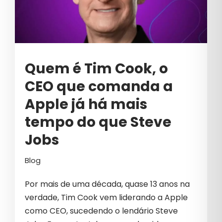
MARCAS
MARKETING
MARKETING B2B
Quem é Tim Cook, o
MARKETING DIGITAL
CEO que comanda a
MARKETING DIGITAL PARA
Apple já há mais
COSMÉTICOS
tempo do que Steve
MARKETING EDUCACIONAL
Jobs
MARKETING ESTRATÉGICO
Blog
MARKETING PARA COSMÉTICOS
Por mais de uma década, quase 13 anos na
MARKETING PREDITIVO
verdade, Tim Cook vem liderando a Apple
MERCADO IMOBILIÁRIO
como CEO, sucedendo o lendário Steve