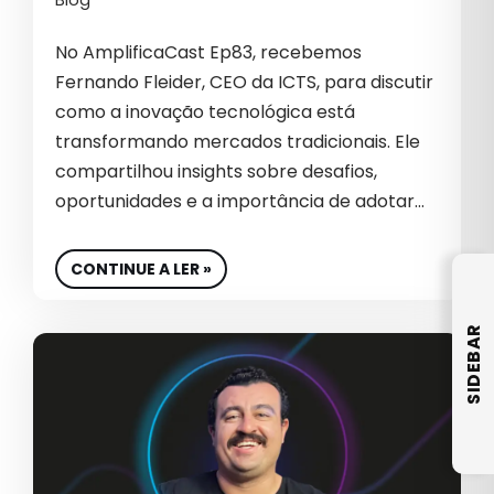
Blog
B2B INTERNACIONAL
No AmplificaCast Ep83, recebemos
Fernando Fleider, CEO da ICTS, para discutir
BIG DATA
como a inovação tecnológica está
BIOTECNOLOGIA
transformando mercados tradicionais. Ele
compartilhou insights sobre desafios,
BRANDING
oportunidades e a importância de adotar…
CAMPANHAS PATROCINADAS
CAPTURA DE DEMANDA
CONTINUE A LER »
CARREIRA
SIDEBAR
CASE DE SUCESSO
CEO
CHATGPT