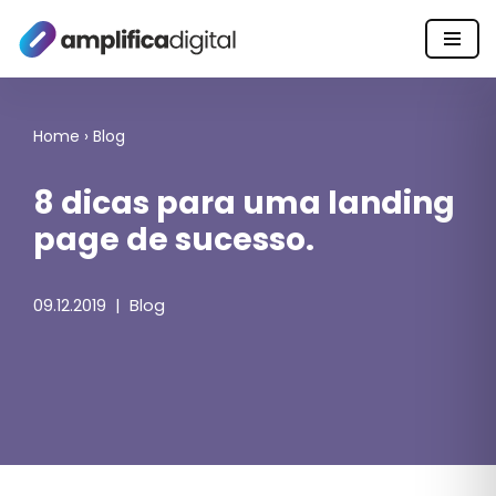
Pular
para
o
Home
›
Blog
conteúdo
8 dicas para uma landing
page de sucesso.
09.12.2019
Blog