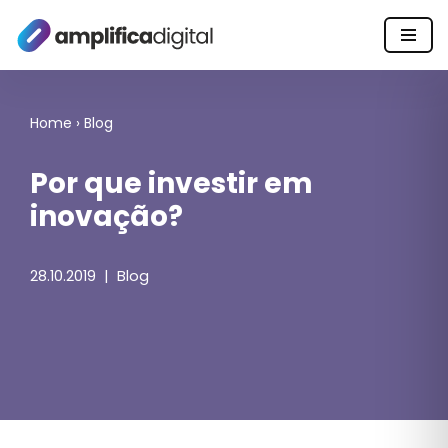
Pular
para
o
Home
›
Blog
conteúdo
Por que investir em
inovação?
28.10.2019
Blog