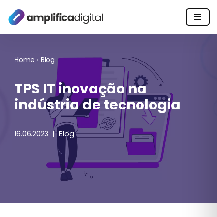
Pular
para
o
Home
›
Blog
conteúdo
TPS IT inovação na
indústria de tecnologia
16.06.2023
Blog