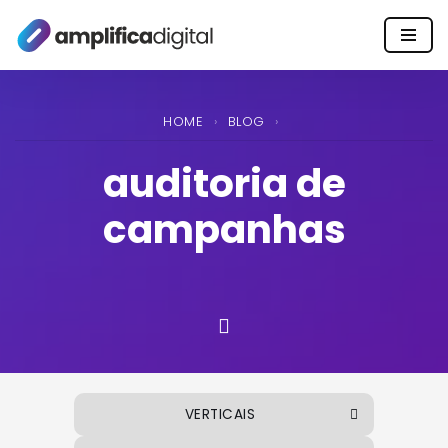
Pular
para
o
HOME
›
BLOG
›
conteúdo
auditoria de
campanhas
SIDEBAR
VERTICAIS