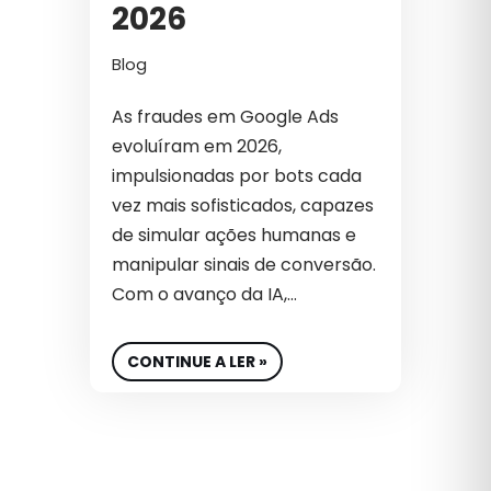
AUMENTO DE VENDAS ONLINE
2026
B2B
Blog
B2B INTERNACIONAL
As fraudes em Google Ads
BIG DATA
evoluíram em 2026,
impulsionadas por bots cada
BIOTECNOLOGIA
vez mais sofisticados, capazes
BRANDING
de simular ações humanas e
manipular sinais de conversão.
CAMPANHAS PATROCINADAS
Com o avanço da IA,…
CAPTURA DE DEMANDA
CONTINUE A LER »
CARREIRA
CASE DE SUCESSO
CEO