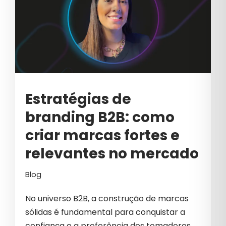
CIBERSEGURANÇA
CLIQUES INVÁLIDOS
COMO VENDER MAIS
COMUNICAÇÃO B2B
COMUNICAÇÃO CORPORATIVA
Estratégias de
COMUNICAÇÃO EMPRESARIAL
branding B2B: como
COMUNICAÇÃO INTERNA
criar marcas fortes e
COSMÉTICOS
relevantes no mercado
CRESCIMENTO
Blog
CRESCIMENTO PARA EMPRESAS
No universo B2B, a construção de marcas
CRIAÇÃO DE CONTEÚDO
sólidas é fundamental para conquistar a
confiança e a preferência dos tomadores