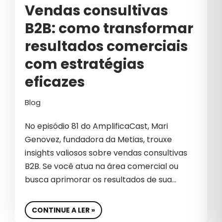
EMPREENDEDOR
Vendas consultivas
B2B: como transformar
EMPREENDEDORISMO
resultados comerciais
EMPREENDER
com estratégias
EMPRESA
eficazes
EQUIPE
Blog
EQUIPE DE VENDA
No episódio 81 do AmplificaCast, Mari
EQUIPE DE VENDAS
Genovez, fundadora da Metias, trouxe
EQUIPES DE VENDAS
insights valiosos sobre vendas consultivas
B2B. Se você atua na área comercial ou
ESG
busca aprimorar os resultados de sua…
ESTRATÉGIA DIGITAL
ESTRATÉGIAS B2B
CONTINUE A LER »