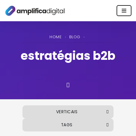
Pular
para
o
HOME
›
BLOG
›
conteúdo
estratégias b2b
VERTICAIS
TAGS
ALIMENTOS E BEBIDAS