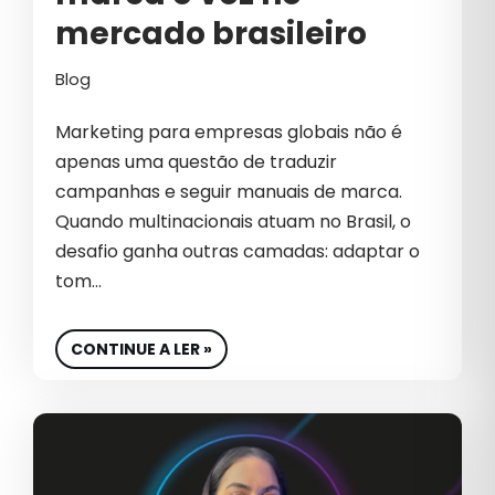
mercado brasileiro
B2B INTERNACIONAL
Blog
BIG DATA
Marketing para empresas globais não é
BIOTECNOLOGIA
apenas uma questão de traduzir
BRANDING
campanhas e seguir manuais de marca.
Quando multinacionais atuam no Brasil, o
CAMPANHAS PATROCINADAS
desafio ganha outras camadas: adaptar o
CAPTURA DE DEMANDA
tom…
CARREIRA
CONTINUE A LER »
CASE DE SUCESSO
CEO
CHATGPT