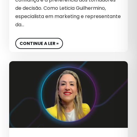
CRO
de decisão. Como Leticia Guilhermino,
CULTURA
especialista em marketing e representante
da…
CULTURA EMPRESARIAL
CULTURA ORGANIZACIONAL
CONTINUE A LER »
DADOS
DESENVOLVIMENTO DE SITES
DESIGN
DESTAQUE
E-COMMERCE DE COSMÉTICOS
EBOOK
EDUCAÇÃO