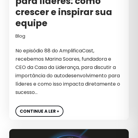
para líderes: como
EMPREENDEDOR
crescer e inspirar sua
EMPREENDEDORISMO
equipe
EMPREENDER
Blog
EMPRESA
No episódio 88 do AmplificaCast,
EQUIPE
recebemos Marina Soares, fundadora e
EQUIPE DE VENDA
CEO da Casa da Liderança, para discutir a
importância do autodesenvolvimento para
EQUIPE DE VENDAS
líderes e como isso impacta diretamente o
EQUIPES DE VENDAS
sucesso…
ESG
CONTINUE A LER »
ESTRATÉGIA DIGITAL
ESTRATÉGIAS B2B