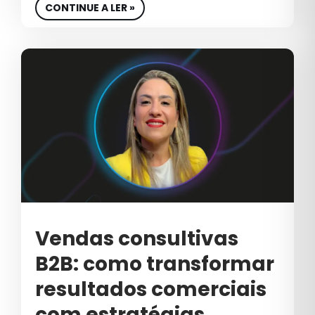
CONTINUE A LER »
MARCAS
MARKETING
MARKETING B2B
MARKETING DIGITAL
MARKETING DIGITAL PARA
COSMÉTICOS
MARKETING EDUCACIONAL
MARKETING ESTRATÉGICO
Vendas consultivas
MARKETING PARA COSMÉTICOS
B2B: como transformar
MARKETING PREDITIVO
resultados comerciais
MERCADO IMOBILIÁRIO
com estratégias