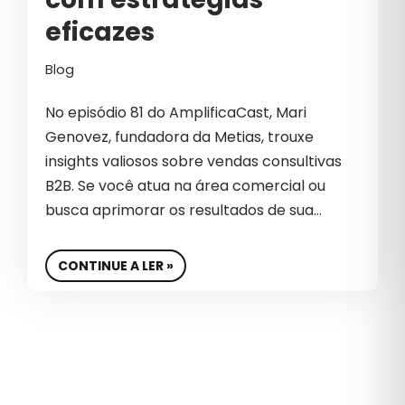
MÍDIA PAGA
eficazes
NEGÓCIOS
Blog
NOTÍCIA
No episódio 81 do AmplificaCast, Mari
OUTBOUND MARKETING
Genovez, fundadora da Metias, trouxe
insights valiosos sobre vendas consultivas
PERFORMANCE DIGITAL
B2B. Se você atua na área comercial ou
PERFORMANCE EM E-COMMERCE
busca aprimorar os resultados de sua…
PROTEÇÃO DE DADOS
CONTINUE A LER »
RETORNO SOBRE INVESTIMENTO
ROI NO E-COMMERCE
SEGURANÇA EM CAMPANHAS
SEO