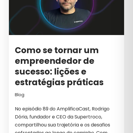
CIBERSEGURANÇA
CLIQUES INVÁLIDOS
COMO VENDER MAIS
COMUNICAÇÃO B2B
Como se tornar um
COMUNICAÇÃO CORPORATIVA
empreendedor de
COMUNICAÇÃO EMPRESARIAL
sucesso: lições e
COMUNICAÇÃO INTERNA
estratégias práticas
COSMÉTICOS
Blog
CRESCIMENTO
No episódio 89 do AmplificaCast, Rodrigo
CRESCIMENTO PARA EMPRESAS
Dória, fundador e CEO da Supertroco,
CRIAÇÃO DE CONTEÚDO
compartilhou sua trajetória e os desafios
enfrentados ao longo do caminho. Com