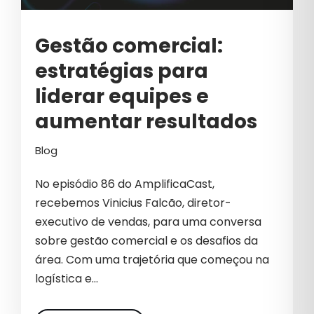
INOVAÇÃO
Gestão comercial:
INTELIGÊNCIA ARTIFICIAL
estratégias para
INTELIGÊNCIA ARTIFICIAL NO
MARKETING
liderar equipes e
LÍDER
aumentar resultados
LIDERANÇA
Blog
LIDERANÇA CORPORATIVA
No episódio 86 do AmplificaCast,
LIDERANÇA ESTRATÉGICA
recebemos Vinicius Falcão, diretor-
executivo de vendas, para uma conversa
LIDERANÇA NO MERCADO
sobre gestão comercial e os desafios da
LIDERANÇA OUVINTE
área. Com uma trajetória que começou na
logística e…
LÍDERES DE MARKETING E GROWTH
LINKEDIN