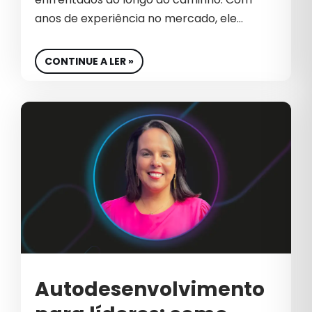
CRO
anos de experiência no mercado, ele…
CULTURA
CULTURA EMPRESARIAL
CONTINUE A LER »
CULTURA ORGANIZACIONAL
DADOS
DESENVOLVIMENTO DE SITES
DESIGN
DESTAQUE
E-COMMERCE DE COSMÉTICOS
EBOOK
Autodesenvolvimento
EDUCAÇÃO