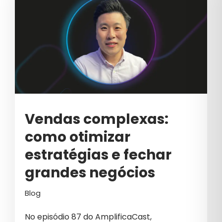
ESTRATÉGIAS DE BRANDING
ESTRATÉGIAS DE BRANDING B2B
ESTRATÉGIAS DE GROWTH MARKETING
ESTRATÉGIAS DE MARKETING
ESTRATÉGIAS PARA VENDAS B2B
FINANCEIRO
Vendas complexas:
FRAUDES EM GOOGLE ADS
como otimizar
FUTURO MARKETING B2B
estratégias e fechar
GERAÇÃO DE DEMANDA
grandes negócios
GERAÇÕES
Blog
GESTÃO
No episódio 87 do AmplificaCast,