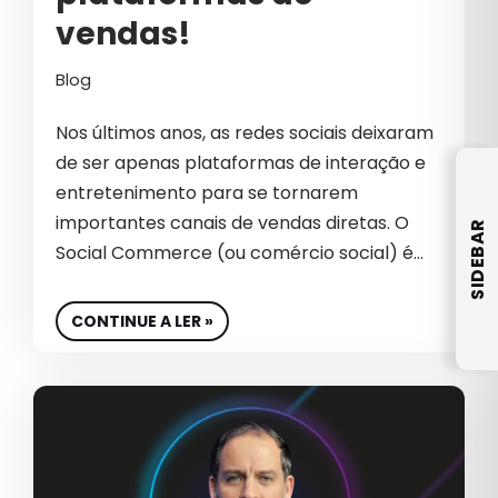
vendas!
B2B INTERNACIONAL
Blog
BIG DATA
Nos últimos anos, as redes sociais deixaram
BIOTECNOLOGIA
de ser apenas plataformas de interação e
BRANDING
entretenimento para se tornarem
importantes canais de vendas diretas. O
CAMPANHAS PATROCINADAS
SIDEBAR
Social Commerce (ou comércio social) é…
CAPTURA DE DEMANDA
CARREIRA
CONTINUE A LER »
CASE DE SUCESSO
CEO
CHATGPT