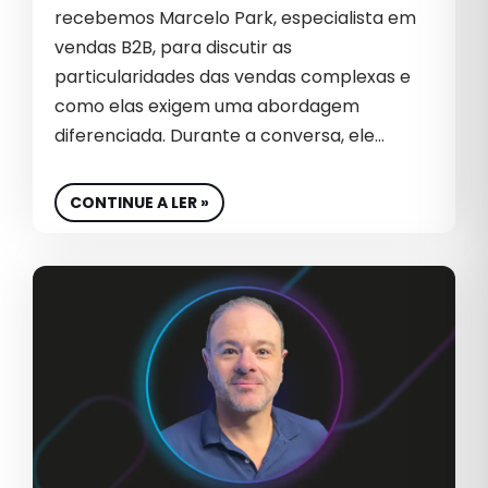
GESTÃO DE MARCA
recebemos Marcelo Park, especialista em
vendas B2B, para discutir as
GESTÃO DE REDES SOCIAIS
particularidades das vendas complexas e
GESTÃO DE SITES
como elas exigem uma abordagem
diferenciada. Durante a conversa, ele…
GLOBAL
GOOGLE ADS 2026
CONTINUE A LER »
GROWTH
GROWTH MARKETING
GTM GO TO MARKET
IA
INBOUND MARKETING
INDÚSTRIA