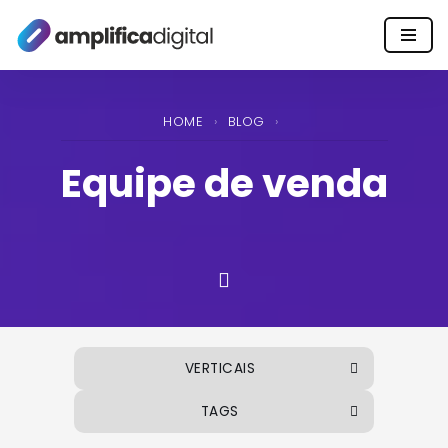
Pular
para
o
HOME
›
BLOG
›
conteúdo
Equipe de venda
VERTICAIS
TAGS
ALIMENTOS E BEBIDAS