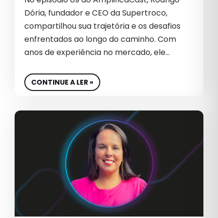
GESTÃO
Dória, fundador e CEO da Supertroco,
compartilhou sua trajetória e os desafios
GESTÃO DE MARCA
enfrentados ao longo do caminho. Com
GESTÃO DE REDES SOCIAIS
anos de experiência no mercado, ele…
GESTÃO DE SITES
CONTINUE A LER »
GLOBAL
GOOGLE ADS 2026
GROWTH
GROWTH MARKETING
GTM GO TO MARKET
IA
INBOUND MARKETING