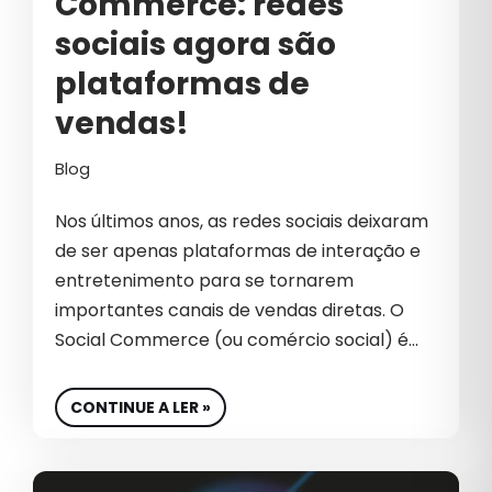
Commerce: redes
EDUCAÇÃO
sociais agora são
EMPREENDEDOR
plataformas de
EMPREENDEDORISMO
vendas!
EMPREENDER
Blog
EMPRESA
Nos últimos anos, as redes sociais deixaram
EQUIPE
de ser apenas plataformas de interação e
entretenimento para se tornarem
EQUIPE DE VENDA
importantes canais de vendas diretas. O
EQUIPE DE VENDAS
Social Commerce (ou comércio social) é…
EQUIPES DE VENDAS
CONTINUE A LER »
ESG
ESTRATÉGIA DIGITAL