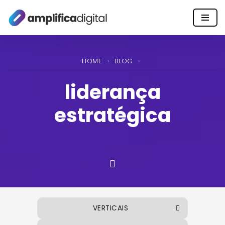
Pular
para
o
HOME
›
BLOG
›
conteúdo
liderança
estratégica
VERTICAIS