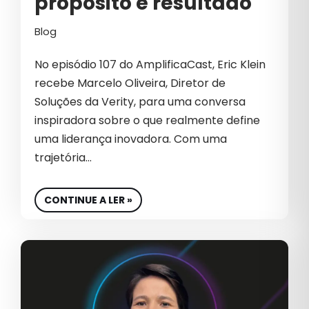
propósito e resultado
AUMENTO DE VENDAS ONLINE
B2B
Blog
B2B INTERNACIONAL
No episódio 107 do AmplificaCast, Eric Klein
recebe Marcelo Oliveira, Diretor de
BIG DATA
Soluções da Verity, para uma conversa
BIOTECNOLOGIA
inspiradora sobre o que realmente define
uma liderança inovadora. Com uma
BRANDING
trajetória…
CAMPANHAS PATROCINADAS
CAPTURA DE DEMANDA
CONTINUE A LER »
CARREIRA
CASE DE SUCESSO
CEO