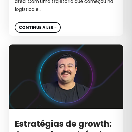
área. Com uma trajetória que começou na
TRANSFORMAÇÃO
logística e…
TRANSFORMAÇÃO GERACIONAL
CONTINUE A LER »
TYP
VAREJO
VENDA B2B
VENDAS
VENDAS B2B
VENDAS CONSULTIVAS
VENDAS CONSULTIVAS B2B
VENDER
Estratégias de growth:
VENDER B2B