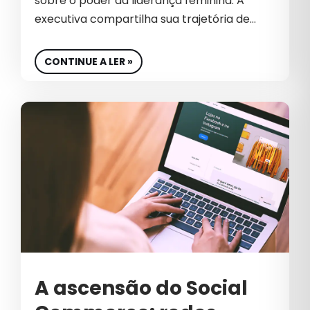
sobre o poder da liderança feminina. A
CRIAÇÃO DE CONTEÚDO
executiva compartilha sua trajetória de…
CRO
CONTINUE A LER »
CULTURA
CULTURA EMPRESARIAL
CULTURA ORGANIZACIONAL
DADOS
DESENVOLVIMENTO DE SITES
DESIGN
DESTAQUE
E-COMMERCE DE COSMÉTICOS
A ascensão do Social
EBOOK