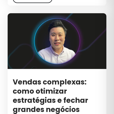
LINKEDIN
MARCAS
MARKETING
MARKETING B2B
MARKETING DIGITAL
MARKETING DIGITAL PARA
COSMÉTICOS
MARKETING EDUCACIONAL
Vendas complexas:
MARKETING ESTRATÉGICO
como otimizar
MARKETING PARA COSMÉTICOS
estratégias e fechar
grandes negócios
MARKETING PREDITIVO