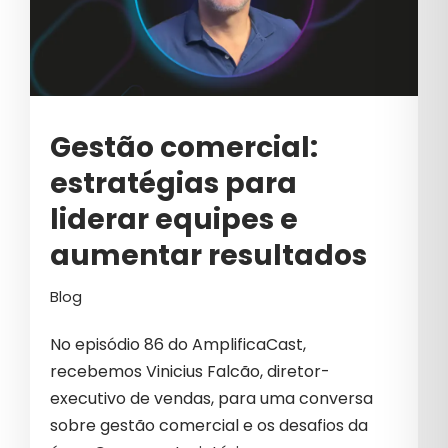
SEO
SETOR DE BELEZA
SOFT SKILLS
Gestão comercial:
SUCESSO
estratégias para
SUCESSO NO MARKETING
liderar equipes e
SUSTENTABILIDADE
aumentar resultados
TECNOLOGIA
Blog
TECNOLOGIA PERSONALIZADA
No episódio 86 do AmplificaCast,
TEMPORADA B2B
recebemos Vinicius Falcão, diretor-
TEMPORADA GROWTH
executivo de vendas, para uma conversa
sobre gestão comercial e os desafios da
TRÁFEGO INVÁLIDO