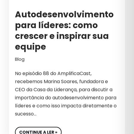
INDÚSTRIA
Autodesenvolvimento
INOVAÇÃO
para líderes: como
INTELIGÊNCIA ARTIFICIAL
crescer e inspirar sua
INTELIGÊNCIA ARTIFICIAL NO
equipe
MARKETING
Blog
LÍDER
LIDERANÇA
No episódio 88 do AmplificaCast,
recebemos Marina Soares, fundadora e
LIDERANÇA CORPORATIVA
CEO da Casa da Liderança, para discutir a
LIDERANÇA ESTRATÉGICA
importância do autodesenvolvimento para
líderes e como isso impacta diretamente o
LIDERANÇA NO MERCADO
sucesso…
LIDERANÇA OUVINTE
CONTINUE A LER »
LÍDERES DE MARKETING E GROWTH