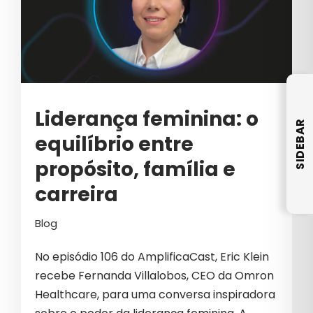
CHATGPT
CIBERSEGURANÇA
CLIQUES INVÁLIDOS
COMO VENDER MAIS
Liderança feminina: o
COMUNICAÇÃO B2B
SIDEBAR
equilíbrio entre
COMUNICAÇÃO CORPORATIVA
propósito, família e
COMUNICAÇÃO EMPRESARIAL
carreira
COMUNICAÇÃO INTERNA
Blog
COSMÉTICOS
No episódio 106 do AmplificaCast, Eric Klein
CRESCIMENTO
recebe Fernanda Villalobos, CEO da Omron
CRESCIMENTO PARA EMPRESAS
Healthcare, para uma conversa inspiradora