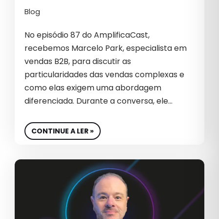
MERCADO IMOBILIÁRIO
Blog
MÍDIA PAGA
No episódio 87 do AmplificaCast,
recebemos Marcelo Park, especialista em
NEGÓCIOS
vendas B2B, para discutir as
NOTÍCIA
particularidades das vendas complexas e
como elas exigem uma abordagem
OUTBOUND MARKETING
diferenciada. Durante a conversa, ele…
PERFORMANCE DIGITAL
PERFORMANCE EM E-COMMERCE
CONTINUE A LER »
PROTEÇÃO DE DADOS
RETORNO SOBRE INVESTIMENTO
ROI NO E-COMMERCE
SEGURANÇA EM CAMPANHAS