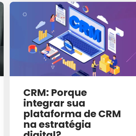
CEO
CHATGPT
CIBERSEGURANÇA
CLIQUES INVÁLIDOS
COMO VENDER MAIS
COMUNICAÇÃO B2B
COMUNICAÇÃO CORPORA
CRM: Porque
COMUNICAÇÃO EMPRESA
integrar sua
COMUNICAÇÃO INTER
plataforma de CRM
COSMÉTICOS
na estratégia
CRESCIMENTO
digital?