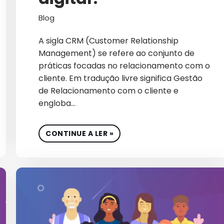
CRESCIMENTO PARA EMPR
Blog
CRIAÇÃO DE CONTEÚ
A sigla CRM (Customer Relationship
CRO
Management) se refere ao conjunto de
práticas focadas no relacionamento com o
CULTURA
cliente. Em tradução livre significa Gestão
de Relacionamento com o cliente e
CULTURA EMPRESARIA
engloba…
CULTURA ORGANIZACIO
DADOS
CONTINUE A LER »
DESENVOLVIMENTO DE SI
DESIGN
DESTAQUE
E-COMMERCE DE COSMÉT