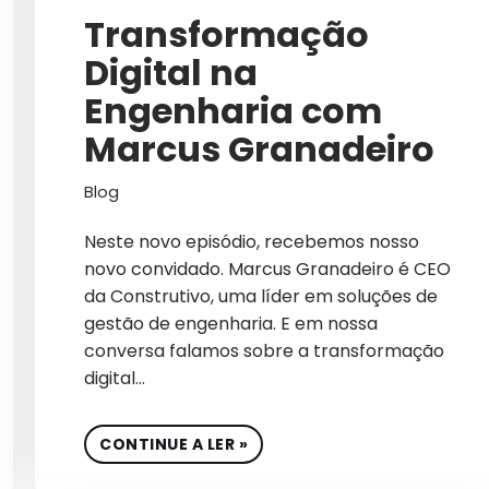
Transformação
GERAÇÕES
Digital na
GESTÃO
Engenharia com
GESTÃO DE MARCA
Marcus Granadeiro
GESTÃO DE REDES SOCI
Blog
GESTÃO DE SITES
Neste novo episódio, recebemos nosso
GLOBAL
novo convidado. Marcus Granadeiro é CEO
da Construtivo, uma líder em soluções de
GOOGLE ADS 2026
gestão de engenharia. E em nossa
GROWTH
conversa falamos sobre a transformação
digital…
GROWTH MARKETING
GTM GO TO MARKET
CONTINUE A LER »
IA