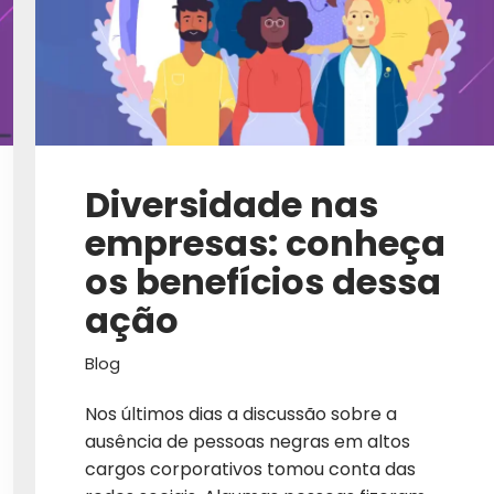
EBOOK
EDUCAÇÃO
EMPREENDEDOR
EMPREENDEDORISMO
Diversidade nas
EMPREENDER
empresas: conheça
EMPRESA
os benefícios dessa
EQUIPE
ação
EQUIPE DE VENDA
Blog
EQUIPE DE VENDAS
Nos últimos dias a discussão sobre a
EQUIPES DE VENDAS
ausência de pessoas negras em altos
cargos corporativos tomou conta das
ESG