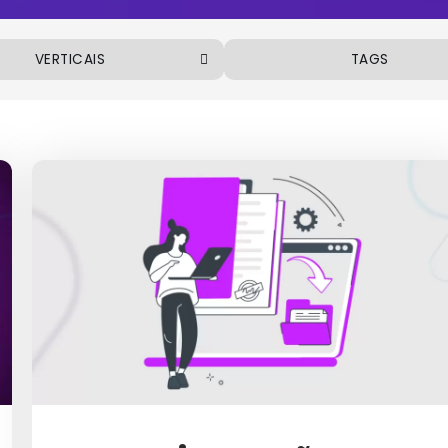
VERTICAIS
TAGS
ALIMENTOS E BEBIDAS
VOLTAR
COSMÉTICOS
ABM (ACCOUNT BASED MAR
EMPREENDEDORISMO
AÇÕES DE MARKETIN
FINANCEIRO
AMPLIFICACAST
INDÚSTRIA
ANÁLISE DE DADOS
DÚSTRIA FARMACÊUTICA
AQUISIÇÃO DE CLIENT
MARKETING
AQUISIÇÃO E RETENÇÃO DE C
MERCADO IMOBILIÁRIO
ARTIGO