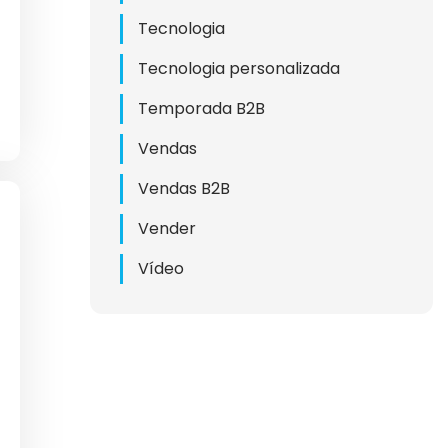
Tecnologia
Tecnologia personalizada
ING
Temporada B2B
G B2B
Vendas
RKETING
Vendas B2B
Vender
ING
Vídeo
S B2B
DS
2B
A