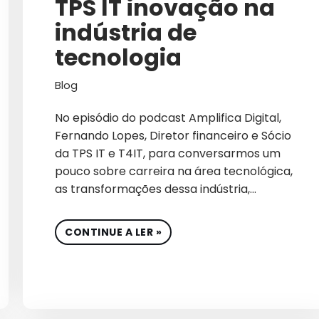
TPS IT inovação na
TECNOLOGIA
AUDITORIA DE CAMPAN
indústria de
AUMENTO DE VENDAS ON
tecnologia
B2B
Blog
B2B INTERNACIONAL
No episódio do podcast Amplifica Digital,
BIG DATA
Fernando Lopes, Diretor financeiro e Sócio
da TPS IT e T4IT, para conversarmos um
BIOTECNOLOGIA
pouco sobre carreira na área tecnológica,
BRANDING
as transformações dessa indústria,…
CAMPANHAS PATROCINA
CONTINUE A LER »
CAPTURA DE DEMAND
CARREIRA
CASE DE SUCESSO