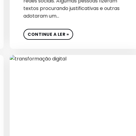
redes sociais. Algumas pessoas fizeram
ESTRATÉGIA DIGITAL
textos procurando justificativas e outras
adotaram um…
ESTRATÉGIAS B2B
ESTRATÉGIAS DE BRAND
CONTINUE A LER »
ESTRATÉGIAS DE BRANDIN
ESTRATÉGIAS DE GROWTH MA
ESTRATÉGIAS DE MARKET
ESTRATÉGIAS PARA VENDA
FINANCEIRO
FRAUDES EM GOOGLE A
FUTURO MARKETING B
GERAÇÃO DE DEMAND