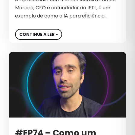
MÍDIA PAGA
Moreira, CEO e cofundador da IFTL, é um
exemplo de como a IA para eficiência…
NEGÓCIOS
NOTÍCIA
CONTINUE A LER »
OUTBOUND MARKETING
PERFORMANCE DIGITAL
PERFORMANCE EM E-COMMERCE
PROTEÇÃO DE DADOS
RETORNO SOBRE INVESTIMENTO
ROI NO E-COMMERCE
SEGURANÇA EM CAMPANHAS
SEO
#EP74 – Como um