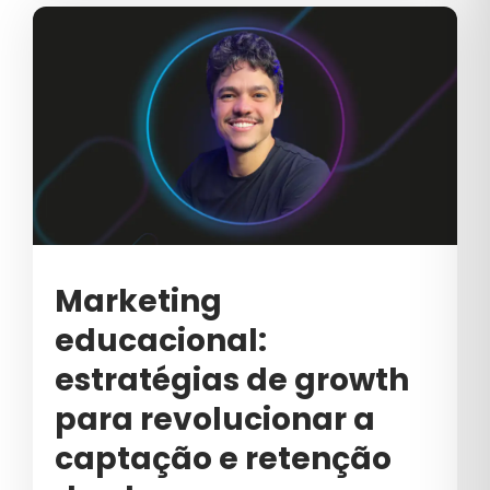
TRANSFORMAÇÃO GERACIONAL
TYP
VAREJO
VENDA B2B
VENDAS
VENDAS B2B
VENDAS CONSULTIVAS
Marketing
educacional:
VENDAS CONSULTIVAS B2B
estratégias de growth
VENDER
para revolucionar a
VENDER B2B
captação e retenção
VÍDEO