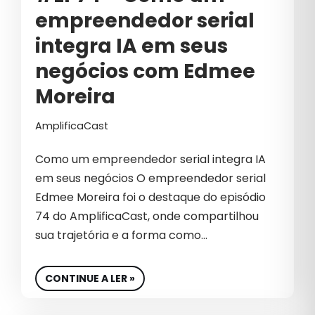
SETOR DE BELEZA
empreendedor serial
integra IA em seus
SOFT SKILLS
negócios com Edmee
SUCESSO
Moreira
SUCESSO NO MARKETING
AmplificaCast
SUSTENTABILIDADE
TECNOLOGIA
Como um empreendedor serial integra IA
em seus negócios O empreendedor serial
TECNOLOGIA PERSONALIZADA
Edmee Moreira foi o destaque do episódio
TEMPORADA B2B
74 do AmplificaCast, onde compartilhou
sua trajetória e a forma como…
TEMPORADA GROWTH
TRÁFEGO INVÁLIDO
CONTINUE A LER »
TRANSFORMAÇÃO