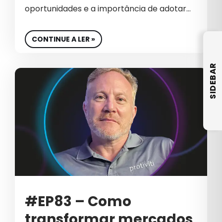
CRO
oportunidades e a importância de adotar…
CULTURA
CONTINUE A LER »
CULTURA EMPRESARIAL
CULTURA ORGANIZACIONAL
SIDEBAR
DADOS
DESENVOLVIMENTO DE SITES
DESIGN
DESTAQUE
E-COMMERCE DE COSMÉTICOS
EBOOK
#EP83 – Como
EDUCAÇÃO
transformar mercados