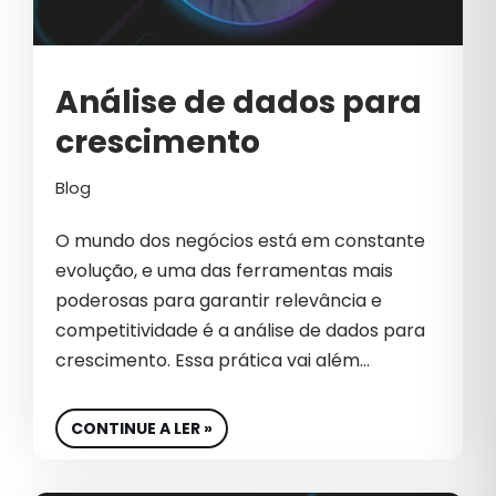
INOVAÇÃO
INTELIGÊNCIA ARTIFICIAL
Análise de dados para
INTELIGÊNCIA ARTIFICIAL NO
MARKETING
crescimento
LÍDER
Blog
LIDERANÇA
O mundo dos negócios está em constante
LIDERANÇA CORPORATIVA
evolução, e uma das ferramentas mais
poderosas para garantir relevância e
LIDERANÇA ESTRATÉGICA
competitividade é a análise de dados para
LIDERANÇA NO MERCADO
crescimento. Essa prática vai além…
LIDERANÇA OUVINTE
CONTINUE A LER »
LÍDERES DE MARKETING E GROWTH
LINKEDIN