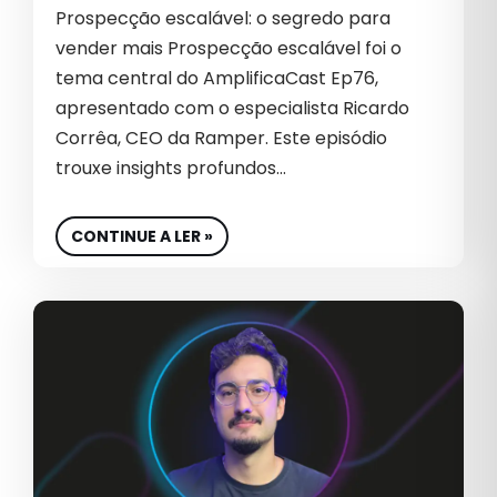
GESTÃO DE MARCA
Prospecção escalável: o segredo para
vender mais Prospecção escalável foi o
GESTÃO DE REDES SOCIAIS
tema central do AmplificaCast Ep76,
GESTÃO DE SITES
apresentado com o especialista Ricardo
Corrêa, CEO da Ramper. Este episódio
GLOBAL
trouxe insights profundos…
GOOGLE ADS 2026
CONTINUE A LER »
GROWTH
GROWTH MARKETING
GTM GO TO MARKET
IA
INBOUND MARKETING
INDÚSTRIA