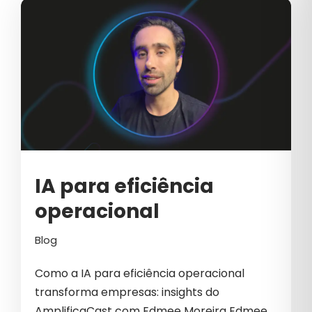
MARCAS
MARKETING
MARKETING B2B
MARKETING DIGITAL
MARKETING DIGITAL PARA
COSMÉTICOS
MARKETING EDUCACIONAL
IA para eficiência
operacional
MARKETING ESTRATÉGICO
MARKETING PARA COSMÉTICOS
Blog
MARKETING PREDITIVO
Como a IA para eficiência operacional
transforma empresas: insights do
MERCADO IMOBILIÁRIO
AmplificaCast com Edmee Moreira Edmee