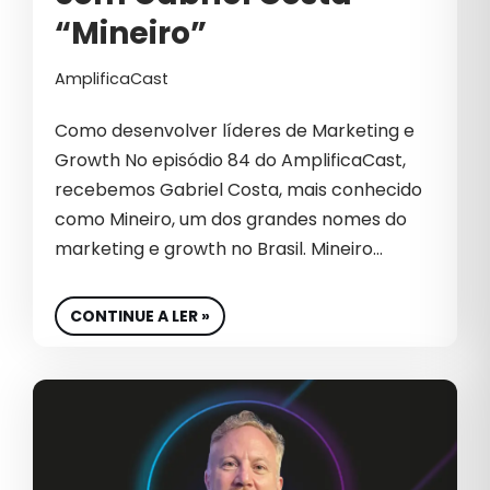
“Mineiro”
B2B INTERNACIONAL
AmplificaCast
BIG DATA
Como desenvolver líderes de Marketing e
BIOTECNOLOGIA
Growth No episódio 84 do AmplificaCast,
BRANDING
recebemos Gabriel Costa, mais conhecido
como Mineiro, um dos grandes nomes do
CAMPANHAS PATROCINADAS
marketing e growth no Brasil. Mineiro…
CAPTURA DE DEMANDA
CARREIRA
CONTINUE A LER »
CASE DE SUCESSO
CEO
CHATGPT