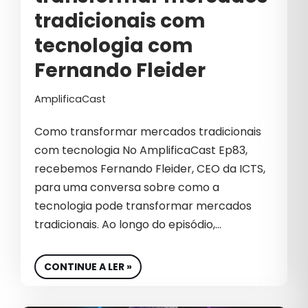
EMPREENDEDOR
tradicionais com
EMPREENDEDORISMO
tecnologia com
EMPREENDER
Fernando Fleider
EMPRESA
AmplificaCast
EQUIPE
Como transformar mercados tradicionais
EQUIPE DE VENDA
com tecnologia No AmplificaCast Ep83,
recebemos Fernando Fleider, CEO da ICTS,
EQUIPE DE VENDAS
para uma conversa sobre como a
EQUIPES DE VENDAS
tecnologia pode transformar mercados
tradicionais. Ao longo do episódio,…
ESG
ESTRATÉGIA DIGITAL
CONTINUE A LER »
ESTRATÉGIAS B2B