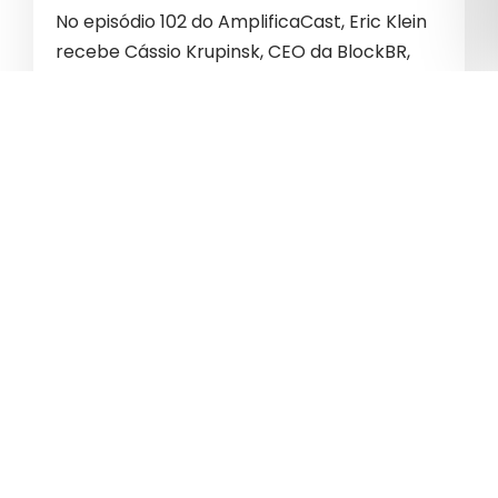
No episódio 102 do AmplificaCast, Eric Klein
recebe Cássio Krupinsk, CEO da BlockBR,
para uma conversa sobre o poder da
tecnologia no mercado de capitais. Ao
longo do bate-papo, Cássio…
CONTINUE A LER »