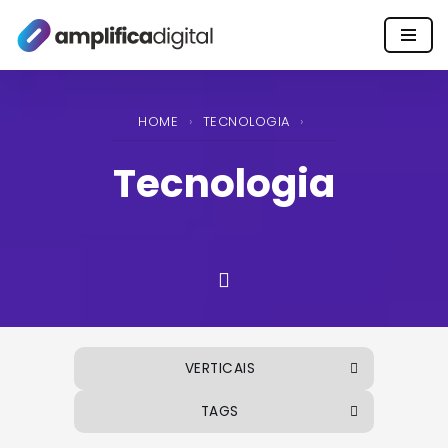
Pular
para
o
HOME
›
TECNOLOGIA
›
conteúdo
Tecnologia
VERTICAIS
TAGS
ALIMENTOS E BEBIDAS