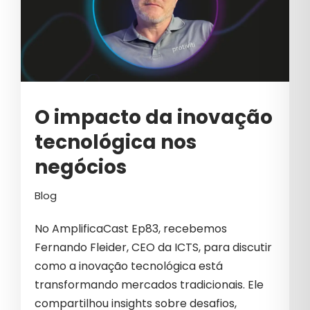
CIBERSEGURANÇA
CLIQUES INVÁLIDOS
COMO VENDER MAIS
COMUNICAÇÃO B2B
O impacto da inovação
COMUNICAÇÃO CORPORATIVA
tecnológica nos
COMUNICAÇÃO EMPRESARIAL
negócios
COMUNICAÇÃO INTERNA
Blog
COSMÉTICOS
No AmplificaCast Ep83, recebemos
CRESCIMENTO
Fernando Fleider, CEO da ICTS, para discutir
CRESCIMENTO PARA EMPRESAS
como a inovação tecnológica está
transformando mercados tradicionais. Ele
CRIAÇÃO DE CONTEÚDO
compartilhou insights sobre desafios,