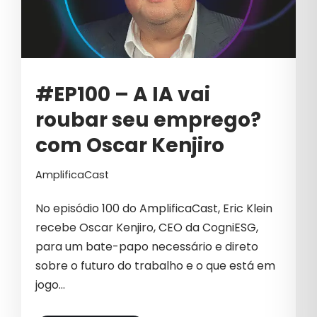
CIBERSEGURANÇA
CLIQUES INVÁLIDOS
COMO VENDER MAIS
#EP100 – A IA vai
COMUNICAÇÃO B2B
roubar seu emprego?
COMUNICAÇÃO CORPORATIVA
com Oscar Kenjiro
COMUNICAÇÃO EMPRESARIAL
AmplificaCast
COMUNICAÇÃO INTERNA
COSMÉTICOS
No episódio 100 do AmplificaCast, Eric Klein
recebe Oscar Kenjiro, CEO da CogniESG,
CRESCIMENTO
para um bate-papo necessário e direto
CRESCIMENTO PARA EMPRESAS
sobre o futuro do trabalho e o que está em
jogo…
CRIAÇÃO DE CONTEÚDO