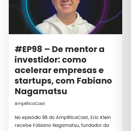
ESTRATÉGIAS DE BRANDING
ESTRATÉGIAS DE BRANDING B2B
ESTRATÉGIAS DE GROWTH MARKETING
ESTRATÉGIAS DE MARKETING
#EP98 – De mentor a
ESTRATÉGIAS PARA VENDAS B2B
investidor: como
FINANCEIRO
acelerar empresas e
FRAUDES EM GOOGLE ADS
startups, com Fabiano
FUTURO MARKETING B2B
Nagamatsu
GERAÇÃO DE DEMANDA
AmplificaCast
GERAÇÕES
No episódio 98 do AmplificaCast, Eric Klein
GESTÃO
recebe Fabiano Nagamatsu, fundador da