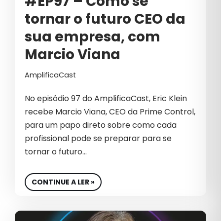
#EP97 – Como se
INOVAÇÃO
tornar o futuro CEO da
INTELIGÊNCIA ARTIFICIAL
sua empresa, com
INTELIGÊNCIA ARTIFICIAL NO
Marcio Viana
MARKETING
AmplificaCast
LÍDER
LIDERANÇA
No episódio 97 do AmplificaCast, Eric Klein
recebe Marcio Viana, CEO da Prime Control,
LIDERANÇA CORPORATIVA
para um papo direto sobre como cada
LIDERANÇA ESTRATÉGICA
profissional pode se preparar para se
tornar o futuro…
LIDERANÇA NO MERCADO
LIDERANÇA OUVINTE
CONTINUE A LER »
LÍDERES DE MARKETING E GROWTH
LINKEDIN