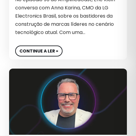
MÍDIA PAGA
conversa com Anna Karina, CMO da LG
Electronics Brasil, sobre os bastidores da
NEGÓCIOS
construção de marcas líderes no cenário
NOTÍCIA
tecnológico atual. Com uma…
OUTBOUND MARKETING
CONTINUE A LER »
PERFORMANCE DIGITAL
PERFORMANCE EM E-COMMERCE
PROTEÇÃO DE DADOS
RETORNO SOBRE INVESTIMENTO
ROI NO E-COMMERCE
SEGURANÇA EM CAMPANHAS
SEO