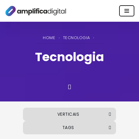
Pular
para
o
HOME
›
TECNOLOGIA
›
conteúdo
Tecnologia
VERTICAIS
TAGS
ALIMENTOS E BEBIDAS