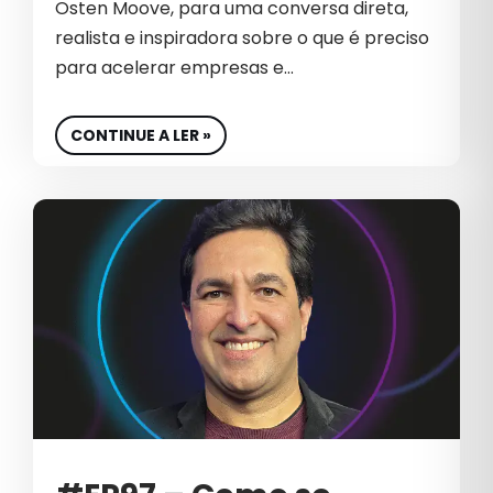
Osten Moove, para uma conversa direta,
GESTÃO DE MARCA
realista e inspiradora sobre o que é preciso
GESTÃO DE REDES SOCIAIS
para acelerar empresas e…
GESTÃO DE SITES
CONTINUE A LER »
GLOBAL
GOOGLE ADS 2026
GROWTH
GROWTH MARKETING
GTM GO TO MARKET
IA
INBOUND MARKETING
INDÚSTRIA