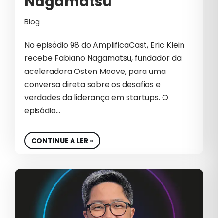
Nagamatsu
EMPREENDEDOR
Blog
EMPREENDEDORISMO
EMPREENDER
No episódio 98 do AmplificaCast, Eric Klein
recebe Fabiano Nagamatsu, fundador da
EMPRESA
aceleradora Osten Moove, para uma
EQUIPE
conversa direta sobre os desafios e
verdades da liderança em startups. O
EQUIPE DE VENDA
episódio…
EQUIPE DE VENDAS
CONTINUE A LER »
EQUIPES DE VENDAS
ESG
ESTRATÉGIA DIGITAL
ESTRATÉGIAS B2B