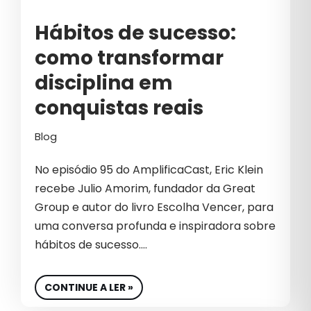
SETOR DE BELEZA
Hábitos de sucesso:
SOFT SKILLS
como transformar
SUCESSO
disciplina em
SUCESSO NO MARKETING
conquistas reais
SUSTENTABILIDADE
Blog
TECNOLOGIA
No episódio 95 do AmplificaCast, Eric Klein
TECNOLOGIA PERSONALIZADA
recebe Julio Amorim, fundador da Great
Group e autor do livro Escolha Vencer, para
TEMPORADA B2B
uma conversa profunda e inspiradora sobre
TEMPORADA GROWTH
hábitos de sucesso.…
TRÁFEGO INVÁLIDO
CONTINUE A LER »
TRANSFORMAÇÃO