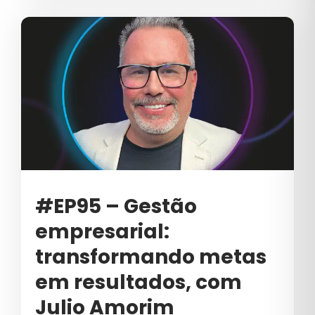
TRANSFORMAÇÃO GERACIONAL
TYP
VAREJO
VENDA B2B
VENDAS
VENDAS B2B
VENDAS CONSULTIVAS
#EP95 – Gestão
VENDAS CONSULTIVAS B2B
empresarial:
VENDER
transformando metas
VENDER B2B
em resultados, com
Julio Amorim
VÍDEO