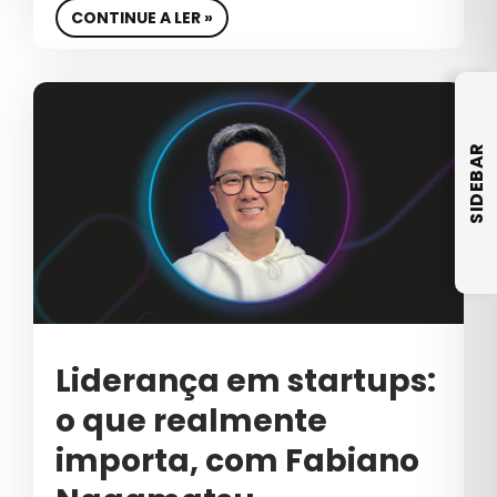
CRO
CONTINUE A LER »
CULTURA
CULTURA EMPRESARIAL
CULTURA ORGANIZACIONAL
SIDEBAR
DADOS
DESENVOLVIMENTO DE SITES
DESIGN
DESTAQUE
E-COMMERCE DE COSMÉTICOS
Liderança em startups:
o que realmente
EBOOK
importa, com Fabiano
EDUCAÇÃO