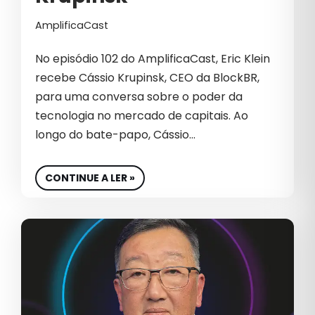
AmplificaCast
B2B INTERNACIONAL
BIG DATA
No episódio 102 do AmplificaCast, Eric Klein
recebe Cássio Krupinsk, CEO da BlockBR,
BIOTECNOLOGIA
para uma conversa sobre o poder da
BRANDING
tecnologia no mercado de capitais. Ao
longo do bate-papo, Cássio…
CAMPANHAS PATROCINADAS
CAPTURA DE DEMANDA
CONTINUE A LER »
CARREIRA
CASE DE SUCESSO
CEO
CHATGPT