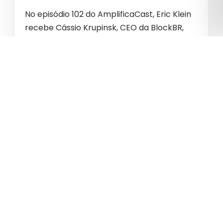
No episódio 102 do AmplificaCast, Eric Klein
recebe Cássio Krupinsk, CEO da BlockBR,
para uma conversa sobre o poder da
tecnologia no mercado de capitais. Ao
longo do bate-papo, Cássio…
CONTINUE A LER »